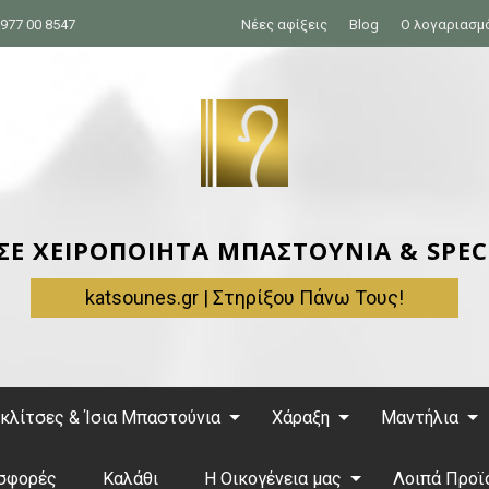
977 00 8547
Νέες αφίξεις
Blog
Ο λογαριασμ
 ΣΕ ΧΕΙΡΟΠΟΙΗΤΑ ΜΠΑΣΤΟΥΝΙΑ & SPEC
katsounes.gr | Στηρίξου Πάνω Τους!
κλίτσες & Ίσια Μπαστούνια
Χάραξη
Μαντήλια
σφορές
Καλάθι
Η Οικογένεια μας
Λοιπά Προϊ