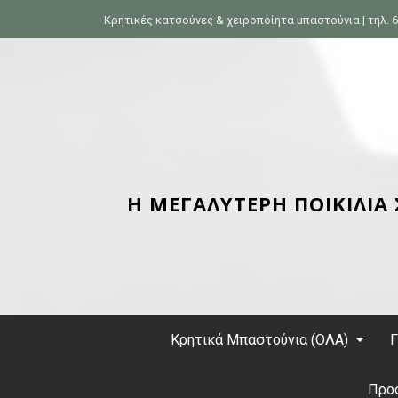
S
Κρητικές κατσούνες & χειροποίητα μπαστούνια | τηλ. 6
k
i
p
t
o
c
o
n
Η ΜΕΓΑΛΥΤΕΡΗ ΠΟΙΚΙΛΙΑ
t
e
n
t
Κρητικά Μπαστούνια (ΟΛΑ)
Γ
Προ