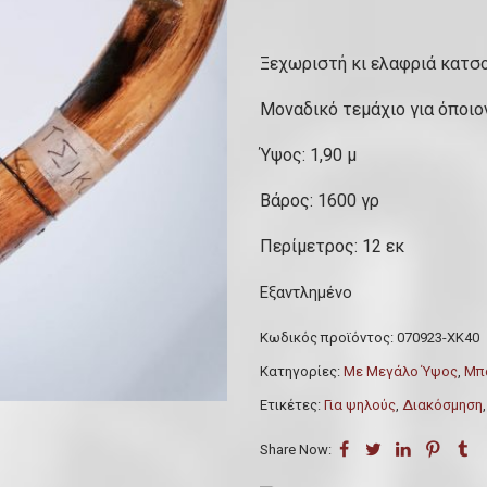
Ξεχωριστή κι ελαφριά κατσού
Μοναδικό τεμάχιο για όποιο
Ύψος: 1,90 μ
Βάρος: 1600 γρ
Περίμετρος: 12 εκ
Εξαντλημένο
Κωδικός προϊόντος:
070923-ΧΚ40
Κατηγορίες:
Με Μεγάλο Ύψος
,
Μπα
Ετικέτες:
Για ψηλούς
,
Διακόσμηση
Share Now: