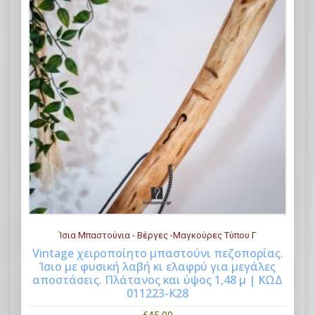
Ίσια Μπαστούνια - Βέργες -Μαγκούρες Τύπου Γ
Vintage χειροποίητο μπαστούνι πεζοπορίας.
Ίσιο με φυσική λαβή κι ελαφρύ για μεγάλες
Buy Now
αποστάσεις. Πλάτανος και ύψος 1,48 μ | ΚΩΔ
011223-Κ28