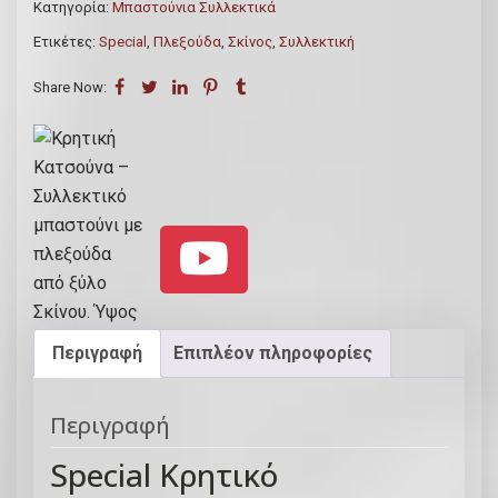
Κατηγορία:
Μπαστούνια Συλλεκτικά
κ
Ετικέτες:
Special
,
Πλεξούδα
,
Σκίνος
,
Συλλεκτική
ή
K
Share Now:
α
τ
σ
ο
ύ
ν
α
-
Σ
Περιγραφή
Επιπλέον πληροφορίες
υ
λ
Περιγραφή
λ
ε
Special Κρητικό
κ