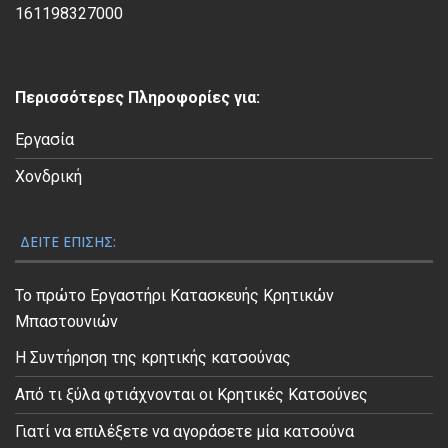
ί
161198327000
ν
τ
ε
Περισσότερες Πληροφορίες για:
ο
Εργασία
Χονδρική
ΔΕΊΤΕ ΕΠΊΣΗΣ:
Το πρώτο Εργαστήρι Κατασκευής Κρητικών
Μπαστουνιών
Η Συντήρηση της κρητικής κατσούνας
Από τι ξύλα φτιάχνονται οι Κρητικές Κατσούνες
Γιατί να επιλέξετε να αγοράσετε μία κατσούνα