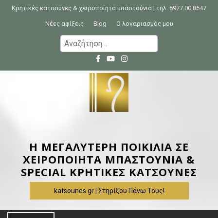
S
Κρητικές κατσούνες & χειροποίητα μπαστούνια | τηλ. 6977 00 8547
k
Νέες αφίξεις
Blog
Ο λογαριασμός μου
i
Α
p
ν
t
α
o
ζ
c
ή
o
τ
n
η
t
σ
e
η
Η ΜΕΓΑΛΥΤΕΡΗ ΠΟΙΚΙΛΙΑ ΣΕ
n
γ
ΧΕΙΡΟΠΟΙΗΤΑ ΜΠΑΣΤΟΥΝΙΑ &
t
ι
SPECIAL ΚΡΗΤΙΚΕΣ ΚΑΤΣΟΥΝΕΣ
α
katsounes.gr | Στηρίξου Πάνω Τους!
: