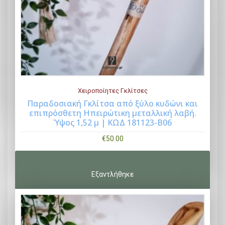
Χειροποίητες Γκλίτσες
Παραδοσιακή Γκλίτσα από ξύλο κυδώνι και
επιπρόσθετη Ηπειρώτικη μεταλλική λαβή.
Buy Now
Ύψος 1,52 μ | ΚΩΔ 181123-Β06
€
50.00