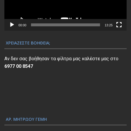
α
μ
μ
α
00:00
13:25
Α
ν
ΧΡΕΙΆΖΕΣΤΕ ΒΟΉΘΕΙΑ;
α
π
Αν δεν σας βοήθησαν τα φίλτρα μας καλέστε μας στο
α
6977 00 8547
ρ
α
γ
ω
γ
ή
ς
ΑΡ. ΜΗΤΡΏΟΥ ΓΕΜΗ
Β