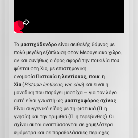
2
2
4
-
Ε
To
μαστιχόδενδρο
είναι αειθαλής θάμνος με
1
πολύ μεγάλη εξάπλωση στον Μεσογειακό χώρο,
9
αν και συνήθως ο όρος αφορά την ποικιλία που
π
φύεται στη Χίο, με επιστημονική
ο
ονομασία
Πιστακία η λεντίσκος, ποικ. η
σ
Χία
(
Pistacia lentiscus, var. chia
) και είναι η
ό
μοναδική που παράγει μαστίχα — για τον λόγο
τ
αυτό είναι γνωστή ως
μαστιχοφόρος σχίνος
.
η
Είναι συγγενικό είδος με τη φιστικιά (Π. η
τ
γνησία) και την τριμιθιά (Π. η τερέβινθος). Οι
α
σχίνοι αυτοί αναπτύσσονται σε χαμηλότερα
υψόμετρα και σε παραθαλάσσιες περιοχές.