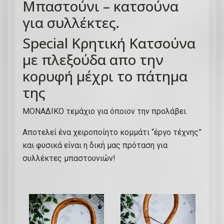
Μπαστούνι – κατσούνα
τ
για συλλέκτες.
ι
κ
Special Κρητική Kατσούνα
ό
με πλεξούδα απο την
μ
π
κορυφή μέχρι το πάτημα
α
της
σ
τ
ΜΟΝΑΔΙΚΟ τεμάχιο για όποιον την προλάβει.
ο
Αποτελεί ένα χειροποίητο κομμάτι “έργο τέχνης”
ύ
και φυσικά είναι η δική μας πρόταση για
ν
συλλέκτες μπαστουνιών!
ι
μ
ε
π
λ