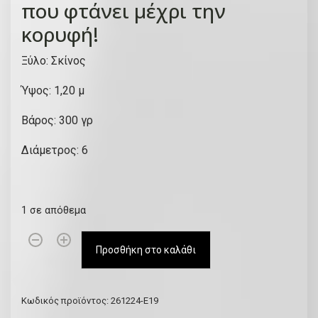
που φτάνει μέχρι την
κορυφή!
Ξύλο: Σκίνος
Ύψος: 1,20 μ
Βάρος: 300 γρ
Διάμετρος: 6
1 σε απόθεμα
Κ
Προσθήκη στο καλάθι
ρ
η
τ
Κωδικός προϊόντος:
261224-Ε19
ι