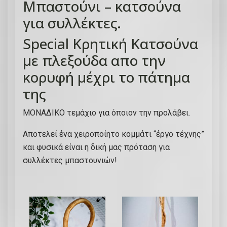
Μπαστούνι – κατσούνα
τ
για συλλέκτες.
ι
κ
Special Κρητική Kατσούνα
ό
με πλεξούδα απο την
μ
π
κορυφή μέχρι το πάτημα
α
της
σ
τ
ΜΟΝΑΔΙΚΟ τεμάχιο για όποιον την προλάβει.
ο
Αποτελεί ένα χειροποίητο κομμάτι “έργο τέχνης”
ύ
και φυσικά είναι η δική μας πρόταση για
ν
συλλέκτες μπαστουνιών!
ι
μ
ε
π
λ