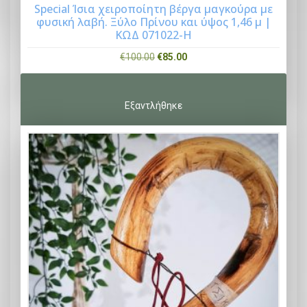
Special Ίσια χειροποίητη βέργα μαγκούρα με
φυσική λαβή. Ξύλο Πρίνου και ύψος 1,46 μ |
Buy Now
ΚΩΔ 071022-Η
O
Η
€
100.00
€
85.00
r
τ
i
ρ
g
έ
i
χ
n
ο
a
υ
l
σ
p
α
r
τ
i
ι
c
μ
e
ή
w
ε
a
ί