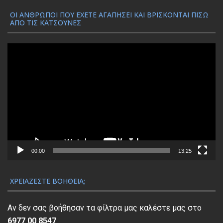
ΟΙ ΆΝΘΡΩΠΟΙ ΠΟΥ ΈΧΕΤΕ ΑΓΑΠΉΣΕΙ ΚΑΙ ΒΡΊΣΚΟΝΤΑΙ ΠΊΣΩ
ΑΠΌ ΤΙΣ ΚΑΤΣΟΎΝΕΣ
Π
ρ
ό
γ
ρ
α
μ
μ
α
00:00
13:25
Α
ν
ΧΡΕΙΆΖΕΣΤΕ ΒΟΉΘΕΙΑ;
α
π
Αν δεν σας βοήθησαν τα φίλτρα μας καλέστε μας στο
α
6977 00 8547