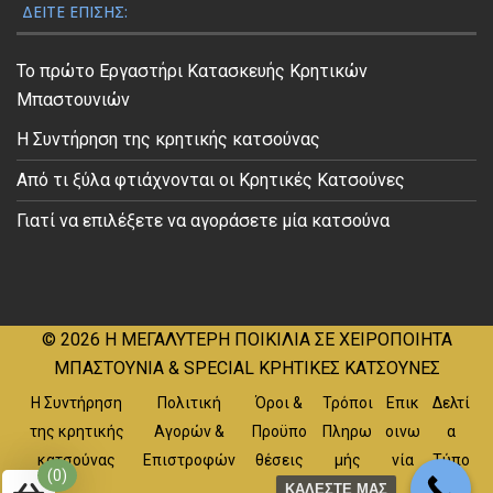
ΔΕΊΤΕ ΕΠΊΣΗΣ:
Το πρώτο Εργαστήρι Κατασκευής Κρητικών
Μπαστουνιών
Η Συντήρηση της κρητικής κατσούνας
Από τι ξύλα φτιάχνονται οι Κρητικές Κατσούνες
Γιατί να επιλέξετε να αγοράσετε μία κατσούνα
© 2026
Η ΜΕΓΑΛΥΤΕΡΗ ΠΟΙΚΙΛΙΑ ΣΕ ΧΕΙΡΟΠΟΙΗΤΑ
ΜΠΑΣΤΟΥΝΙΑ & SPECIAL ΚΡΗΤΙΚΕΣ ΚΑΤΣΟΥΝΕΣ
Η Συντήρηση
Πολιτική
Όροι &
Τρόποι
Επικ
Δελτί
της κρητικής
Αγορών &
Προϋπο
Πληρω
οινω
α
κατσούνας
Επιστροφών
θέσεις
μής
νία
Τύπο
(0)
υ
ΚΑΛΕΣΤΕ ΜΑΣ