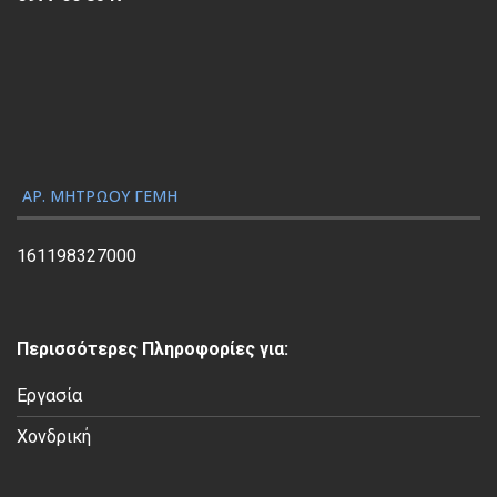
ρ
α
γ
ω
γ
ή
ς
ΑΡ. ΜΗΤΡΏΟΥ ΓΕΜΗ
Β
ί
161198327000
ν
τ
ε
Περισσότερες Πληροφορίες για:
ο
Εργασία
Χονδρική