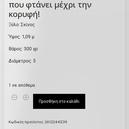
που φτάνει μέχρι την
κορυφή!
Ξύλο: Σκίνος
Ύψος: 1,09 μ
Βάρος: 300 γρ
Διάμετρος: 5
1 σε απόθεμα
Κ
Προσθήκη στο καλάθι
ρ
η
τ
Κωδικός προϊόντος:
261224-ΚΣ39
ι