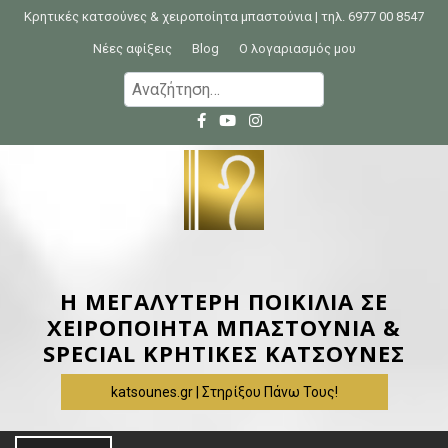
S
Κρητικές κατσούνες & χειροποίητα μπαστούνια | τηλ. 6977 00 8547
k
Νέες αφίξεις
Blog
Ο λογαριασμός μου
i
Α
p
ν
t
α
o
ζ
c
ή
o
τ
n
η
t
σ
e
η
Η ΜΕΓΑΛΥΤΕΡΗ ΠΟΙΚΙΛΙΑ ΣΕ
n
γ
ΧΕΙΡΟΠΟΙΗΤΑ ΜΠΑΣΤΟΥΝΙΑ &
t
ι
SPECIAL ΚΡΗΤΙΚΕΣ ΚΑΤΣΟΥΝΕΣ
α
katsounes.gr | Στηρίξου Πάνω Τους!
: