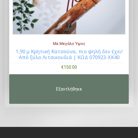
s
ν
:
α
€
ι
1
:
0
€
Με Μεγάλο Ύψος
0
8
1,90 μ Κρητική Κατσούνα, πιο ψηλή δεν έχει!
.
5
Από ξύλο Λιτσικουδιά | ΚΩΔ 070923-ΧΚ40
Buy Now
0
.
€
150.00
0
0
.
0
.