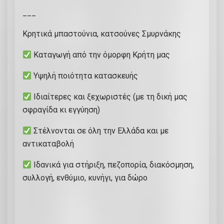
η
___
κ
α
Κρητικά μπαστούνια, κατσούνες Σμυρνάκης
ι
σ
Καταγωγή από την όμορφη Κρήτη μας
τ
Υψηλή ποιότητα κατασκευής
ή
ρ
Ιδιαίτερες και ξεχωριστές (με τη δική μας
ι
σφραγίδα κι εγγύηση)
ξ
Στέλνονται σε όλη την Ελλάδα και με
η
αντικαταβολή
.
Α
Ιδανικά για στήριξη, πεζοπορία, διακόσμηση,
π
συλλογή, ενθύμιο, κυνήγι, για δώρο
ό
ξ
ύ
λ