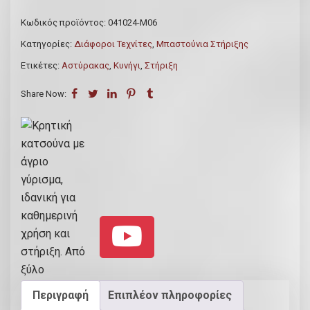
4
:
τ
Κωδικός προϊόντος:
041024-Μ06
5
€
ι
.
4
Κατηγορίες:
Διάφοροι Τεχνίτες
,
Μπαστούνια Στήριξης
κ
0
0
Ετικέτες:
Αστύρακας
,
Κυνήγι
,
Στήριξη
ή
0
.
κ
Share Now:
.
0
α
0
τ
.
σ
ο
ύ
ν
α
μ
ε
ά
γ
Περιγραφή
Επιπλέον πληροφορίες
ρ