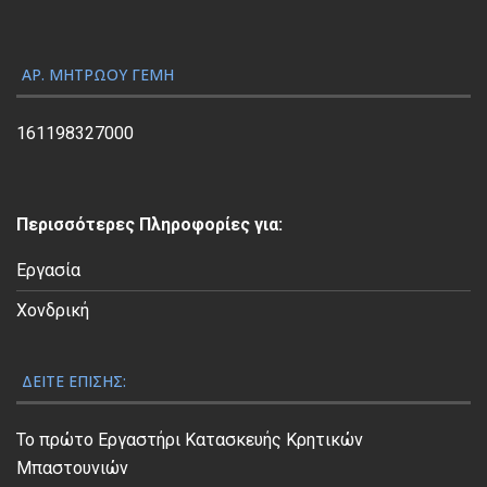
γ
ή
ς
ΑΡ. ΜΗΤΡΏΟΥ ΓΕΜΗ
Β
ί
161198327000
ν
τ
ε
Περισσότερες Πληροφορίες για:
ο
Εργασία
Χονδρική
ΔΕΊΤΕ ΕΠΊΣΗΣ:
Το πρώτο Εργαστήρι Κατασκευής Κρητικών
Μπαστουνιών