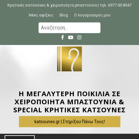
S
Κρητικές κατσούνες & χειροποίητα μπαστούνια | τηλ. 6977 00 8547
k
Νέες αφίξεις
Blog
Ο λογαριασμός μου
i
Α
p
ν
t
α
o
ζ
c
ή
o
τ
n
η
t
σ
e
η
Η ΜΕΓΑΛΥΤΕΡΗ ΠΟΙΚΙΛΙΑ ΣΕ
n
γ
ΧΕΙΡΟΠΟΙΗΤΑ ΜΠΑΣΤΟΥΝΙΑ &
t
ι
SPECIAL ΚΡΗΤΙΚΕΣ ΚΑΤΣΟΥΝΕΣ
α
katsounes.gr | Στηρίξου Πάνω Τους!
: