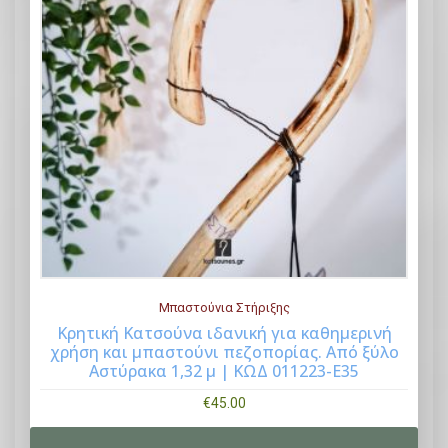
Μπαστούνια Στήριξης
Κρητική Κατσούνα ιδανική για καθημερινή
χρήση και μπαστούνι πεζοπορίας. Από ξύλο
Buy Now
Αστύρακα 1,32 μ | ΚΩΔ 011223-Ε35
€
45.00