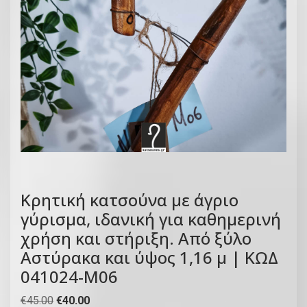
Κρητική κατσούνα με άγριο
γύρισμα, ιδανική για καθημερινή
χρήση και στήριξη. Από ξύλο
Αστύρακα και ύψος 1,16 μ | ΚΩΔ
041024-Μ06
O
Η
€
45.00
€
40.00