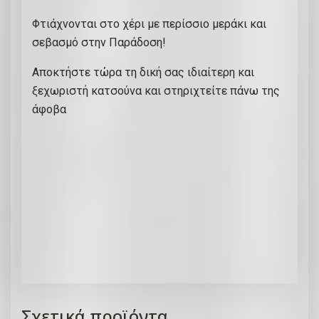
ο
Φτιάχνονται στο χέρι με περίσσιο μεράκι και
Α
σεβασμό στην Παράδοση!
σ
Αποκτήστε τώρα τη δική σας ιδιαίτερη και
τ
ξεχωριστή κατσούνα και στηριχτείτε πάνω της
ύ
άφοβα
ρ
α
κ
α
κ
α
ι
ύ
ψ
ο
ς
Σχετικά προϊόντα
1