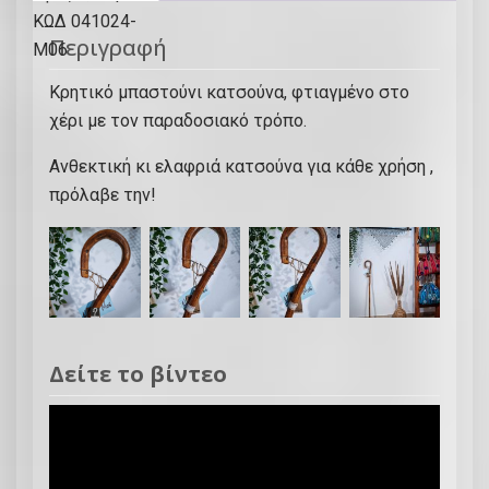
ι
Περιγραφή
ο
γ
Κρητικό μπαστούνι κατσούνα, φτιαγμένο στο
ύ
χέρι με τον παραδοσιακό τρόπο.
ρ
ι
Ανθεκτική κι ελαφριά κατσούνα για κάθε χρήση ,
σ
πρόλαβε την!
μ
α
,
ι
δ
α
Δείτε το βίντεο
ν
ι
κ
ή