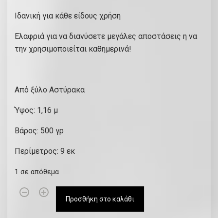
r
τ
Ιδανική για κάθε είδους χρήση
i
ρ
g
έ
Ελαφριά για να διανύσετε μεγάλες αποστάσεις η να
i
χ
την χρησιμοποιείται καθημερινά!
n
ο
a
υ
l
σ
Από ξύλο Αστύρακα
p
α
r
τ
Ύψος: 1,16 μ
i
ι
Βάρος: 500 γρ
c
μ
e
ή
Περίμετρος: 9 εκ
w
ε
1 σε απόθεμα
a
ί
s
ν
Κ
:
α
Προσθήκη στο καλάθι
ρ
€
ι
η