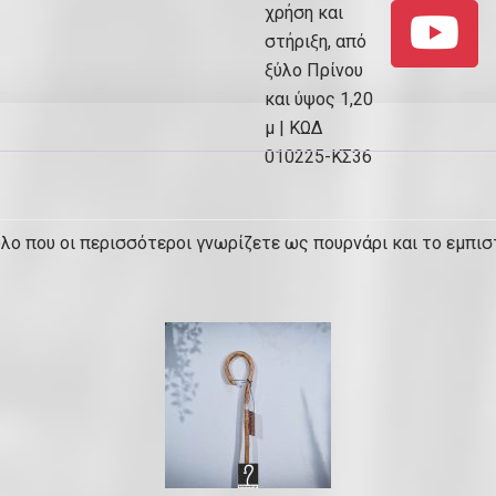
λο που οι περισσότεροι γνωρίζετε ως πουρνάρι και το εμπισ