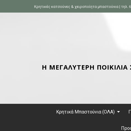
S
Κρητικές κατσούνες & χειροποίητα μπαστούνια | τηλ. 6
k
i
p
t
o
c
o
n
Η ΜΕΓΑΛΥΤΕΡΗ ΠΟΙΚΙΛΙΑ
t
e
n
t
Κρητικά Μπαστούνια (ΟΛΑ)
Γ
Προ