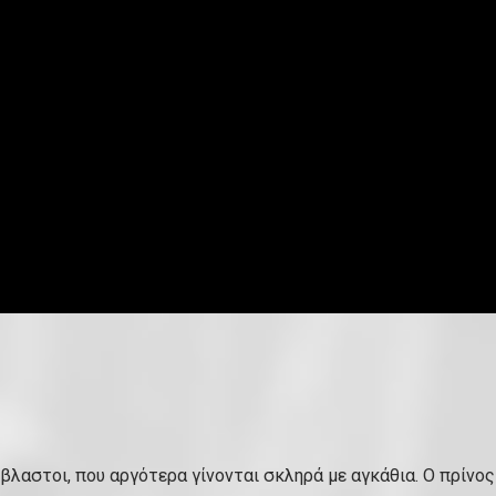
όβλαστοι, που αργότερα γίνονται σκληρά με αγκάθια. Ο πρίνος