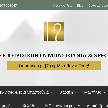
977 00 8547
Νέες αφίξεις
Blog
Ο λογαριασμ
 ΣΕ ΧΕΙΡΟΠΟΙΗΤΑ ΜΠΑΣΤΟΥΝΙΑ & SPEC
katsounes.gr | Στηρίξου Πάνω Τους!
κλίτσες & Ίσια Μπαστούνια
Χάραξη
Μαντήλια
σφορές
Καλάθι
Η Οικογένεια μας
Λοιπά Προϊ