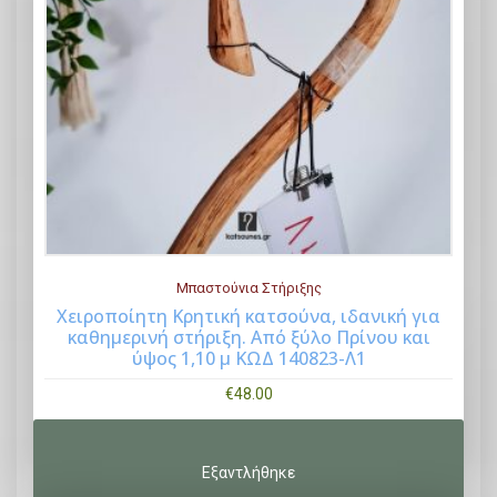
Μπαστούνια Στήριξης
Χειροποίητη Κρητική κατσούνα, ιδανική για
καθημερινή στήριξη. Από ξύλο Πρίνου και
Buy Now
ύψος 1,10 μ ΚΩΔ 140823-Λ1
€
48.00