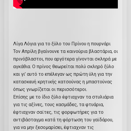
ρ
ί
ν
ο
υ
κ
Λίγα Λόγια για το ξύλο του Πρίνου η πουρνάρι
α
Τον Απρίλη βγαίνουνε τα καινούρια βλαστάρια, οι
ι
πρινόβλαστοι, που αργότερα γίνονται σκληρά με
ύ
αγκάθια. Ο πρίνος θεωρείται πολύ σκληρό ξύλο
ψ
και γι’ αυτό το επέλεγαν ως πρώτη ύλη για την
ο
κατασκευή κρητικής κατσούνας η μπαστούνας
ς
όπως γνωρίζεται οι περισσότεροι.
1
Επίσης με το ίδιο ξύλο έφτιαχναν τα στυλιάρια
,
για τις αξίνες, τους κασμάδες, τα φτυάρια,
1
έφτιαχναν σαϊτες, τις φορφωτήρες για το
7
αντιβάσταγμα κατά τη φόρτωση του γαϊδάρου,
μ
για να μην ξεσομαρίσει, έφτιαχναν τις