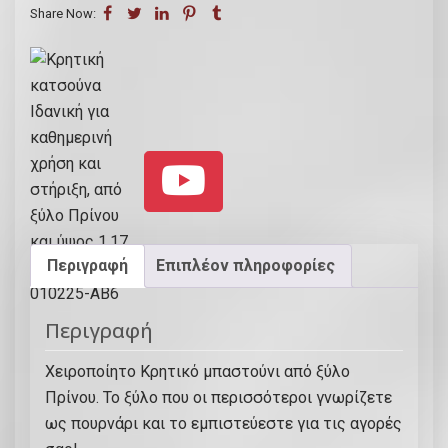
κ
Share Now:
α
τ
σ
ο
ύ
ν
α
Ι
δ
α
Περιγραφή
Επιπλέον πληροφορίες
ν
ι
Περιγραφή
κ
ή
Χειροποίητο Κρητικό μπαστούνι από ξύλο
γ
Πρίνου. Το ξύλο που οι περισσότεροι γνωρίζετε
ι
ως πουρνάρι και το εμπιστεύεστε για τις αγορές
α