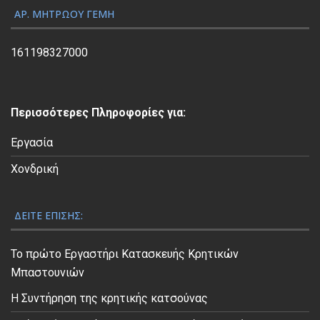
ς
ΑΡ. ΜΗΤΡΏΟΥ ΓΕΜΗ
Β
ί
161198327000
ν
τ
ε
Περισσότερες Πληροφορίες για:
ο
Εργασία
Χονδρική
ΔΕΊΤΕ ΕΠΊΣΗΣ:
Το πρώτο Εργαστήρι Κατασκευής Κρητικών
Μπαστουνιών
Η Συντήρηση της κρητικής κατσούνας