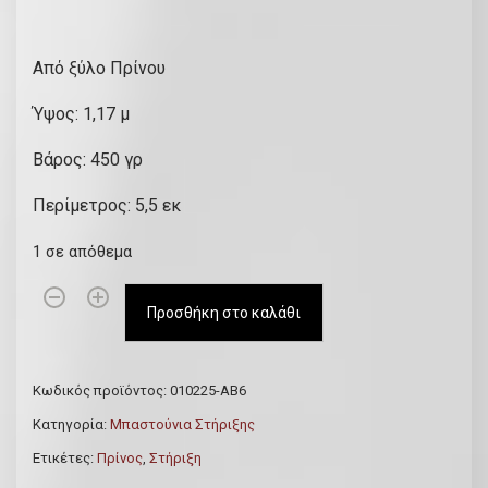
Από ξύλο Πρίνου
Ύψος: 1,17 μ
Βάρος: 450 γρ
Περίμετρος: 5,5 εκ
1 σε απόθεμα
Κ
Προσθήκη στο καλάθι
ρ
η
τ
Κωδικός προϊόντος:
010225-ΑΒ6
ι
Κατηγορία:
Μπαστούνια Στήριξης
κ
Ετικέτες:
Πρίνος
,
Στήριξη
ή