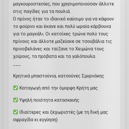
|
μαγκουροστεσίες, που χρησιμοποιούσαν άλλοτε
Κ
στις παγίδες για τα πουλιά.
Ω
Ο πρίνος ήταν το ιδανικό καύσιμο για να κάψουν
Δ
το φούρνο και έκανε και πολύ ωραία κάρβουνα
0
για το μαγκάλι. Οι κατσίκες τρώνε πολύ τους
1
πρίνους και άλλοτε μαζεύανε σε τσουβάλια τις
0
πρινοβελάνες και ταϊζανε το Χειμώνα τους
2
χοίρους, τα πρόβατα και τα γαλόπουλα.
2
___
5
Κρητικά μπαστούνια, κατσούνες Σμυρνάκης
-
Α
Καταγωγή από την όμορφη Κρήτη μας
Β
6
Υψηλή ποιότητα κατασκευής
π
Ιδιαίτερες και ξεχωριστές (με τη δική μας
ο
σφραγίδα κι εγγύηση)
σ