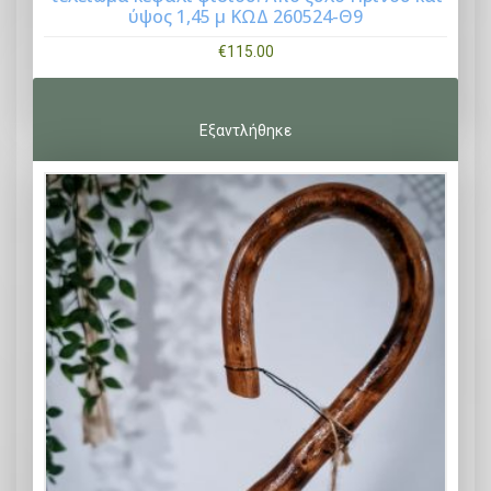
ύψος 1,45 μ ΚΩΔ 260524-Θ9
€
115.00