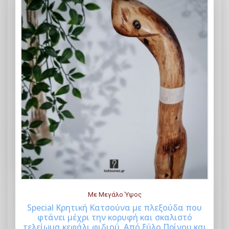
Με Μεγάλο Ύψος
Special Κρητική Kατσούνα με πλεξούδα που
φτάνει μέχρι την κορυφή και σκαλιστό
Buy Now
τελείωμα κεφάλι φιδιού. Από ξύλο Πρίνου και