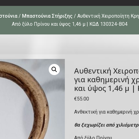
στούνια
/
Μπαστούνια Στήριξης
/ Αυθεντική Χειροποίητη Κρη
Από ξύλο Πρίνου και ύψος 1,46 μ | ΚΩΔ 130324-Β04
Αυθεντική Χειροπ
για καθημερινή χ
και ύψος 1,46 μ 
€
55.00
Ανθεκτική για καθημερινή χ
θα ξεχωρίζει από χιλιόμετρα
Από ξύλο Πρίνου