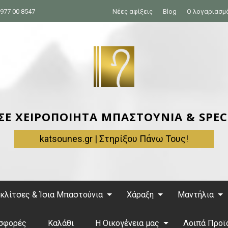
977 00 8547
Νέες αφίξεις
Blog
Ο λογαριασμ
 ΣΕ ΧΕΙΡΟΠΟΙΗΤΑ ΜΠΑΣΤΟΥΝΙΑ & SPEC
katsounes.gr | Στηρίξου Πάνω Τους!
κλίτσες & Ίσια Μπαστούνια
Χάραξη
Μαντήλια
σφορές
Καλάθι
Η Οικογένεια μας
Λοιπά Προϊ