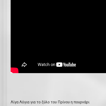
Λίγα Λόγια για το ξύλο του Πρίνου η πουρνάρι