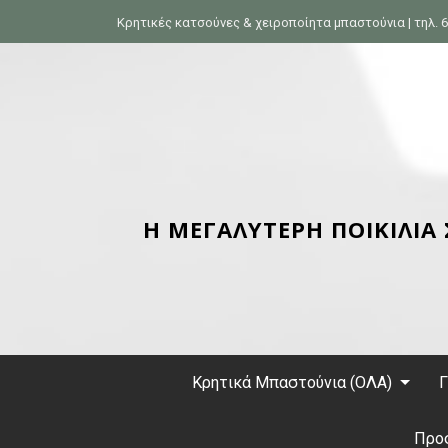
S
Κρητικές κατσούνες & χειροποίητα μπαστούνια | τηλ. 6
k
i
p
t
o
c
o
n
Η ΜΕΓΑΛΥΤΕΡΗ ΠΟΙΚΙΛΙΑ
t
e
n
t
Κρητικά Μπαστούνια (ΟΛΑ)
Γ
Προ