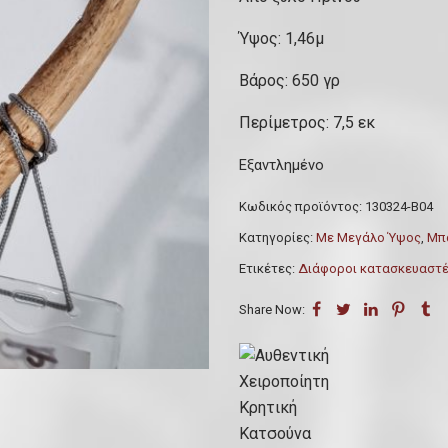
Ύψος: 1,46μ
Βάρος: 650 γρ
Περίμετρος: 7,5 εκ
Εξαντλημένο
Κωδικός προϊόντος:
130324-Β04
Κατηγορίες:
Με Μεγάλο Ύψος
,
Μπα
Ετικέτες:
Διάφοροι κατασκευαστ
Share Now: