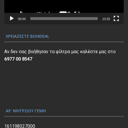
μ
μ
α
00:00
13:25
Α
ν
ΧΡΕΙΆΖΕΣΤΕ ΒΟΉΘΕΙΑ;
α
π
Αν δεν σας βοήθησαν τα φίλτρα μας καλέστε μας στο
α
6977 00 8547
ρ
α
γ
ω
γ
ή
ς
ΑΡ. ΜΗΤΡΏΟΥ ΓΕΜΗ
Β
ί
161198327000