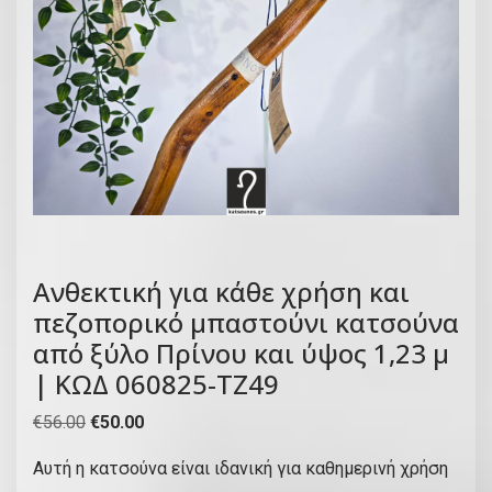
Ανθεκτική για κάθε χρήση και
πεζοπορικό μπαστούνι κατσούνα
από ξύλο Πρίνου και ύψος 1,23 μ
| ΚΩΔ 060825-ΤΖ49
O
Η
€
56.00
€
50.00
r
τ
Αυτή η κατσούνα είναι ιδανική για καθημερινή χρήση
i
ρ