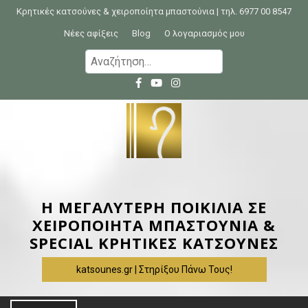
S
Κρητικές κατσούνες & χειροποίητα μπαστούνια | τηλ. 6977 00 8547
k
Νέες αφίξεις
Blog
Ο λογαριασμός μου
i
Α
p
ν
t
α
o
ζ
c
ή
o
τ
n
η
t
σ
e
η
Η ΜΕΓΑΛΥΤΕΡΗ ΠΟΙΚΙΛΙΑ ΣΕ
n
γ
ΧΕΙΡΟΠΟΙΗΤΑ ΜΠΑΣΤΟΥΝΙΑ &
t
ι
SPECIAL ΚΡΗΤΙΚΕΣ ΚΑΤΣΟΥΝΕΣ
α
katsounes.gr | Στηρίξου Πάνω Τους!
: