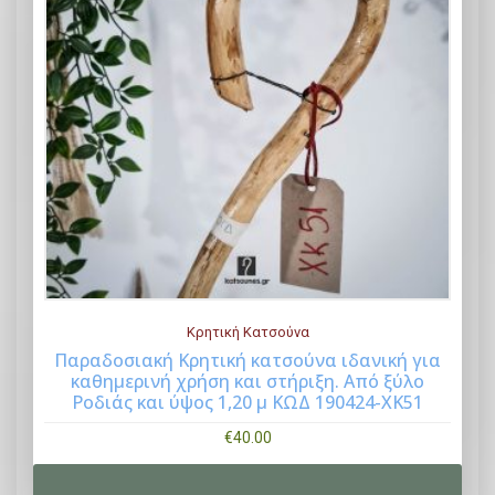
Κρητική Κατσούνα
Παραδοσιακή Κρητική κατσούνα ιδανική για
καθημερινή χρήση και στήριξη. Aπό ξύλο
Buy Now
Ροδιάς και ύψος 1,20 μ ΚΩΔ 190424-XK51
€
40.00