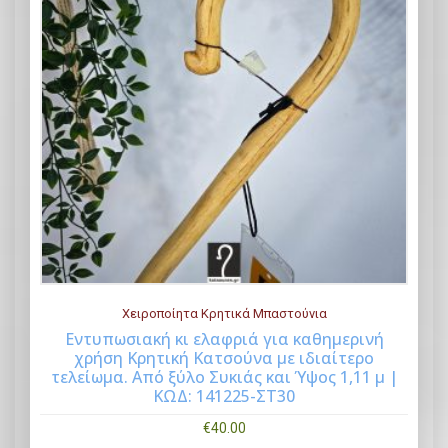
Χειροποίητα Κρητικά Μπαστούνια
Εντυπωσιακή κι ελαφριά για καθημερινή
χρήση Κρητική Κατσούνα με ιδιαίτερο
Buy Now
τελείωμα. Από ξύλο Συκιάς και Ύψος 1,11 μ |
ΚΩΔ: 141225-ΣΤ30
€
40.00