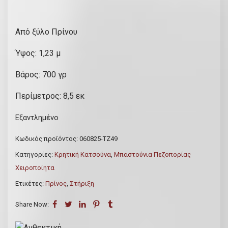
g
έ
i
χ
Από ξύλο Πρίνου
n
ο
a
υ
Ύψος: 1,23 μ
l
σ
p
α
Βάρος: 700 γρ
r
τ
Περίμετρος: 8,5 εκ
i
ι
c
μ
Εξαντλημένο
e
ή
w
ε
Κωδικός προϊόντος:
060825-ΤΖ49
a
ί
Κατηγορίες:
Κρητική Κατσούνα
,
Μπαστούνια Πεζοπορίας
s
ν
Χειροποίητα
:
α
Ετικέτες:
Πρίνος
,
Στήριξη
€
ι
Share Now:
5
:
6
€