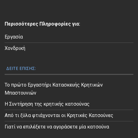
ν
τ
ε
Περισσότερες Πληροφορίες για:
ο
Εργασία
Χονδρική
ΔΕΊΤΕ ΕΠΊΣΗΣ:
Το πρώτο Εργαστήρι Κατασκευής Κρητικών
Μπαστουνιών
Η Συντήρηση της κρητικής κατσούνας
Από τι ξύλα φτιάχνονται οι Κρητικές Κατσούνες
Γιατί να επιλέξετε να αγοράσετε μία κατσούνα