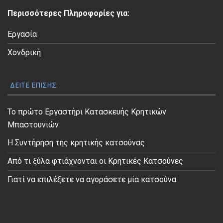
ε
Περισσότερες Πληροφορίες για:
ο
Εργασία
Χονδρική
ΔΕΊΤΕ ΕΠΊΣΗΣ:
Το πρώτο Εργαστήρι Κατασκευής Κρητικών
Μπαστουνιών
Η Συντήρηση της κρητικής κατσούνας
Από τι ξύλα φτιάχνονται οι Κρητικές Κατσούνες
Γιατί να επιλέξετε να αγοράσετε μία κατσούνα