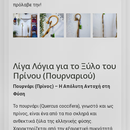
κ
πρόλαβε την!
ε
φ
ά
λ
ι
α
φ
Λίγα Λόγια για το Ξύλο του
ι
δ
Πρίνου (Πουρναριού)
ι
Πουρνάρι (Πρίνος) – Η Απόλυτη Αντοχή στη
ο
Φύση
ύ
κ
Το πουρνάρι (Quercus coccifera), γνωστό και ως
α
πρίνος, είναι ένα από τα πιο σκληρά και
ι
ανθεκτικά ξύλα της ελληνικής φύσης.
π
Χαρακτηρίζεται από την εξαιρετική πυκνότητά