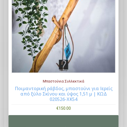
Μπαστούνια Συλλεκτικά
Ποιμαντορική ράβδος, μπαστούνι για Ιερείς
από ξύλο Σκίνου και ύψος 1,51 μ | ΚΩΔ
Buy Now
020526-ΧΚ54
€
150.00