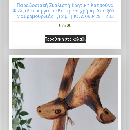
Παραδοσιακή Σκαλιστή Κρητική Κατσούνα
Φίδι, ιδανική για καθημερινή χρήση. Από ξύλο
Buy Now
Μαυρομουρνιάς 1,18 μ. | ΚΩΔ 090425-ΤΖ22
€
75.00
Προσθήκη στο καλάθι