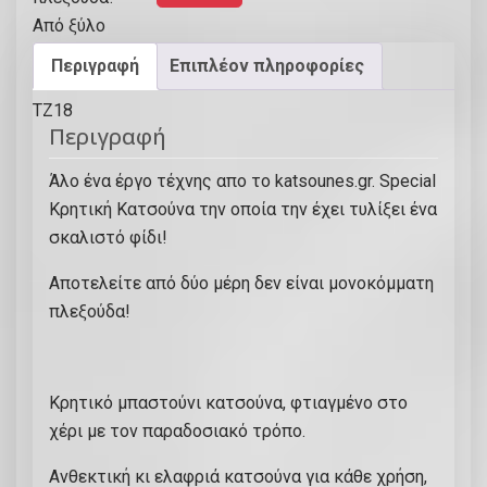
ι
σ
Περιγραφή
Επιπλέον πληροφορίες
τ
ή
Περιγραφή
Κ
α
Άλο ένα έργο τέχνης απο το katsounes.gr. Special
τ
Κρητική Κατσούνα την οποία την έχει τυλίξει ένα
σ
σκαλιστό φίδι!
ο
ύ
Αποτελείτε από δύο μέρη δεν είναι μονοκόμματη
ν
πλεξούδα!
α
μ
ε
Κρητικό μπαστούνι κατσούνα, φτιαγμένο στο
δ
χέρι με τον παραδοσιακό τρόπο.
ύ
ο
Ανθεκτική κι ελαφριά κατσούνα για κάθε χρήση,