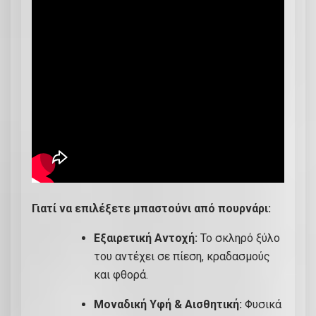
-
Τ
Ζ
1
8
π
ο
σ
ό
τ
η
Γιατί να επιλέξετε μπαστούνι από πουρνάρι:
τ
α
Εξαιρετική Αντοχή:
Το σκληρό ξύλο
του αντέχει σε πίεση, κραδασμούς
και φθορά.
Μοναδική Υφή & Αισθητική:
Φυσικά