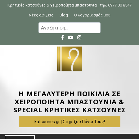
S
Κρητικές κατσούνες & χειροποίητα μπαστούνια | τηλ. 6977 00 8547
k
Νέες αφίξεις
Blog
Ο λογαριασμός μου
i
Α
p
ν
t
α
o
ζ
c
ή
o
τ
n
η
t
σ
e
η
Η ΜΕΓΑΛΥΤΕΡΗ ΠΟΙΚΙΛΙΑ ΣΕ
n
γ
ΧΕΙΡΟΠΟΙΗΤΑ ΜΠΑΣΤΟΥΝΙΑ &
t
ι
SPECIAL ΚΡΗΤΙΚΕΣ ΚΑΤΣΟΥΝΕΣ
α
katsounes.gr | Στηρίξου Πάνω Τους!
: