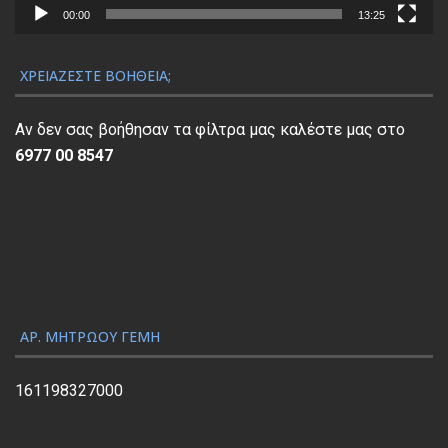
α
00:00
13:25
Α
ν
ΧΡΕΙΆΖΕΣΤΕ ΒΟΉΘΕΙΑ;
α
π
Αν δεν σας βοήθησαν τα φίλτρα μας καλέστε μας στο
α
6977 00 8547
ρ
α
γ
ω
γ
ή
ς
ΑΡ. ΜΗΤΡΏΟΥ ΓΕΜΗ
Β
ί
161198327000
ν
τ