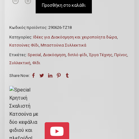
S
Προσθήκη στο καλάθι
p
e
c
Κωδικός προϊόντος:
290626-ΤΖ18
i
Κατηγορίες:
Ιδέες για Διακόσμηση και χειροποίητα δώρα
,
a
Κατσούνες Φίδι
,
Μπαστούνια Συλλεκτικά
l
Ετικέτες:
Special
,
Διακόσμηση
,
διπλό φίδι
,
Έργα Τέχνης
,
Πρίνος
,
Κ
Συλλεκτική
,
Φίδι
ρ
η
Share Now:
τ
ι
κ
ή
Σ
κ
α
λ