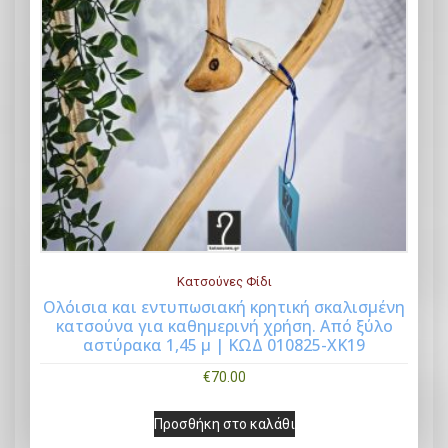
Κατσούνες Φίδι
Ολόισια και εντυπωσιακή κρητική σκαλισμένη
κατσούνα για καθημερινή χρήση. Από ξύλο
Buy Now
αστύρακα 1,45 μ | ΚΩΔ 010825-ΧΚ19
€
70.00
Προσθήκη στο καλάθι