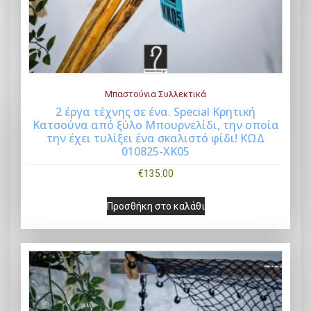
Μπαστούνια Συλλεκτικά
2 έργα τέχνης σε ένα. Special Κρητική
Κατσούνα από ξύλο Μπουρνελίδι, την οποία
Buy Now
την έχει τυλίξει ένα σκαλιστό φίδι! ΚΩΔ
010825-ΧΚ05
€
135.00
Προσθήκη στο καλάθι