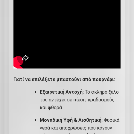
-
Σ
Τ
3
5
π
ο
σ
ό
τ
Γιατί να επιλέξετε μπαστούνι από πουρνάρι:
η
Εξαιρετική Αντοχή:
Το σκληρό ξύλο
τ
του αντέχει σε πίεση, κραδασμούς
α
και φθορά.
Μοναδική Υφή & Αισθητική:
Φυσικά
νερά και αποχρώσεις που κάνουν