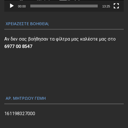
α
00:00
13:25
Α
ν
ΧΡΕΙΆΖΕΣΤΕ ΒΟΉΘΕΙΑ;
α
π
Αν δεν σας βοήθησαν τα φίλτρα μας καλέστε μας στο
α
6977 00 8547
ρ
α
γ
ω
γ
ή
ς
ΑΡ. ΜΗΤΡΏΟΥ ΓΕΜΗ
Β
ί
161198327000
ν
τ