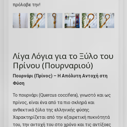
κ
πρόλαβε την!
ε
φ
ά
λ
ι
α
Λίγα Λόγια για το Ξύλο του
φ
Πρίνου (Πουρναριού)
ι
δ
Πουρνάρι (Πρίνος) – Η Απόλυτη Αντοχή στη
ι
Φύση
ο
ύ
Το πουρνάρι (Quercus coccifera), γνωστό και ως
κ
πρίνος, είναι ένα από τα πιο σκληρά και
α
ανθεκτικά ξύλα της ελληνικής φύσης.
ι
Χαρακτηρίζεται από την εξαιρετική πυκνότητά
π
του, την αντοχή του στο χρόνο και τις αντίξοες