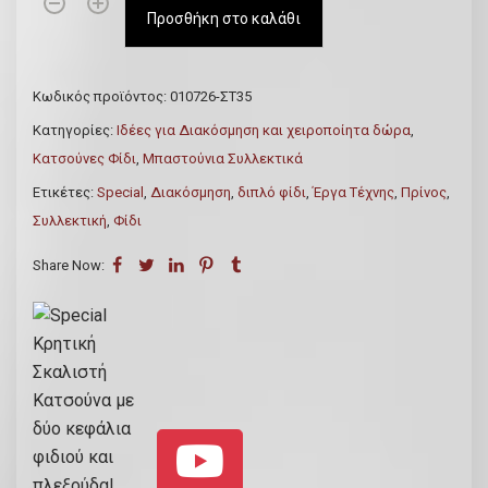
S
Προσθήκη στο καλάθι
p
e
c
Κωδικός προϊόντος:
010726-ΣΤ35
i
Κατηγορίες:
Ιδέες για Διακόσμηση και χειροποίητα δώρα
,
a
Κατσούνες Φίδι
,
Μπαστούνια Συλλεκτικά
l
Ετικέτες:
Special
,
Διακόσμηση
,
διπλό φίδι
,
Έργα Τέχνης
,
Πρίνος
,
Κ
Συλλεκτική
,
Φίδι
ρ
η
Share Now:
τ
ι
κ
ή
Σ
κ
α
λ