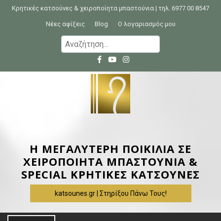
S
Κρητικές κατσούνες & χειροποίητα μπαστούνια | τηλ. 6977 00 8547
k
Νέες αφίξεις
Blog
Ο λογαριασμός μου
i
Α
p
ν
t
α
o
ζ
c
ή
o
τ
n
η
t
σ
e
η
Η ΜΕΓΑΛΥΤΕΡΗ ΠΟΙΚΙΛΙΑ ΣΕ
n
γ
ΧΕΙΡΟΠΟΙΗΤΑ ΜΠΑΣΤΟΥΝΙΑ &
t
ι
SPECIAL ΚΡΗΤΙΚΕΣ ΚΑΤΣΟΥΝΕΣ
α
katsounes.gr | Στηρίξου Πάνω Τους!
: