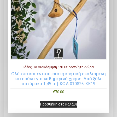
Ιδέες Για Διακόσμηση Και Χειροποίητα Δώρα
Ολόισια και εντυπωσιακή κρητική σκαλισμένη
κατσούνα για καθημερινή χρήση. Από ξύλο
Buy Now
αστύρακα 1,45 μ | ΚΩΔ 010825-ΧΚ19
€
70.00
Προσθήκη στο καλάθι