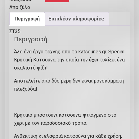
ι
σ
Περιγραφή
Επιπλέον πληροφορίες
τ
ή
Περιγραφή
Κ
α
Άλο ένα έργο τέχνης απο το katsounes.gr. Special
τ
Κρητική Κατσούνα την οποία την έχει τυλίξει ένα
σ
σκαλιστό φίδι!
ο
ύ
Αποτελείτε από δύο μέρη δεν είναι μονοκόμματη
ν
πλεξούδα!
α
μ
ε
Κρητικό μπαστούνι κατσούνα, φτιαγμένο στο
δ
χέρι με τον παραδοσιακό τρόπο.
ύ
ο
Ανθεκτική κι ελαφριά κατσούνα για κάθε χρήση,