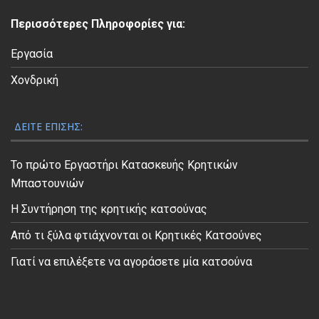
ε
Περισσότερες Πληροφορίες για:
ο
Εργασία
Χονδρική
ΔΕΊΤΕ ΕΠΊΣΗΣ:
Το πρώτο Εργαστήρι Κατασκευής Κρητικών
Μπαστουνιών
Η Συντήρηση της κρητικής κατσούνας
Από τι ξύλα φτιάχνονται οι Κρητικές Κατσούνες
Γιατί να επιλέξετε να αγοράσετε μία κατσούνα