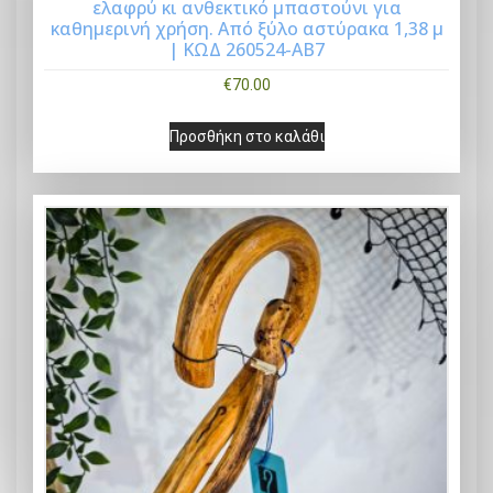
ελαφρύ κι ανθεκτικό μπαστούνι για
Buy Now
καθημερινή χρήση. Από ξύλο αστύρακα 1,38 μ
| ΚΩΔ 260524-ΑΒ7
€
70.00
Προσθήκη στο καλάθι