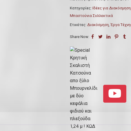
i
Κατηγορίες:
Ιδέες για Διακόσμηση
a
Μπαστούνια Συλλεκτικά
l
Ετικέτες:
Διακόσμηση
,
Έργα Τέχνη
Κ
ρ
Share Now:
η
τ
ι
κ
ή
Σ
κ
α
λ
ι
σ
τ