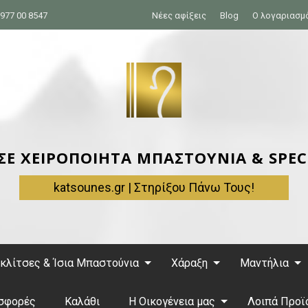
977 00 8547
Νέες αφίξεις
Blog
Ο λογαριασμ
 ΣΕ ΧΕΙΡΟΠΟΙΗΤΑ ΜΠΑΣΤΟΥΝΙΑ & SPEC
katsounes.gr | Στηρίξου Πάνω Τους!
κλίτσες & Ίσια Μπαστούνια
Χάραξη
Μαντήλια
σφορές
Καλάθι
Η Οικογένεια μας
Λοιπά Προϊ