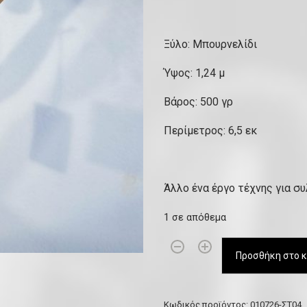
Ξύλο: Μπουρνελίδι
Ύψος: 1,24 μ
Βάρος: 500 γρ
Περίμετρος: 6,5 εκ
Άλλο ένα έργο τέχνης για σ
1 σε απόθεμα
S
Προσθήκη στο κ
p
e
c
Κωδικός προϊόντος:
010726-ΣΤ04