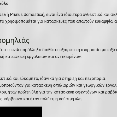
π
 Ξύλο
ο
υ
sa ή Prunus domestica), είναι ένα ιδιαίτερα ανθεκτικό και σ
ρ
τα χρησιμοποιείται για κατασκευές που απαιτούν ευκαμψία, 
ν
ε
ορομηλιάς
λ
ί
τά του, ενώ παράλληλα διαθέτει εξαιρετική ισορροπία μεταξύ
δ
κή κατασκευή εργαλείων και αντικειμένων.
ι
:
μ
ε
κτικά και εύκαμπτα, ιδανικά για στήριξη και πεζοπορία.
δ
οποιούνταν για κατασκευή στυλιαριών και γεωργικών εργαλ
ύ
λού, ήταν πρώτη ύλη για την κατασκευή σφεντόνων και ραβδι
ο
ς κάρβουνο και ήταν πολύτιμη καύσιμη ύλη.
κ
ε
φ