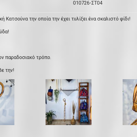
ή
Κ
α
ική Κατσούνα την οποία την έχει τυλίξει ένα σκαλιστό φίδι!
τ
ύδα!
σ
ο
ύ
τον παραδοσιακό τρόπο.
ν
α
βε την!
α
π
ο
ξ
ύ
λ
ο
Μ