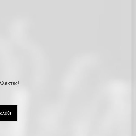
υλλέκτες!
αλάθι