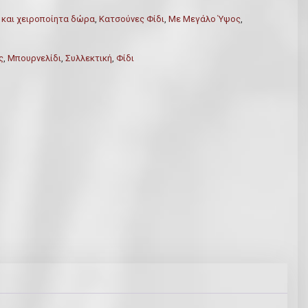
 και χειροποίητα δώρα
,
Κατσούνες Φίδι
,
Με Μεγάλο Ύψος
,
ς
,
Μπουρνελίδι
,
Συλλεκτική
,
Φίδι