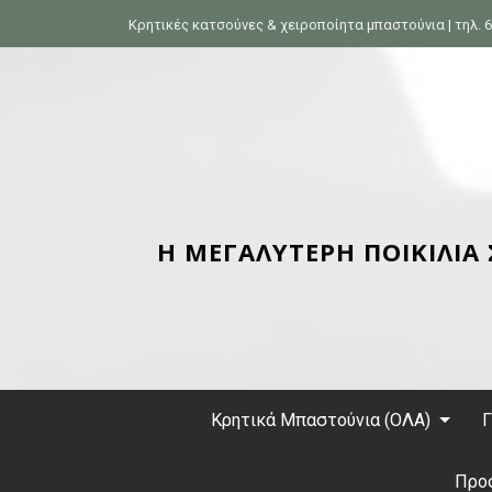
S
Κρητικές κατσούνες & χειροποίητα μπαστούνια | τηλ. 6
k
i
p
t
o
c
o
n
Η ΜΕΓΑΛΥΤΕΡΗ ΠΟΙΚΙΛΙΑ
t
e
n
t
Κρητικά Μπαστούνια (ΟΛΑ)
Γ
Προ