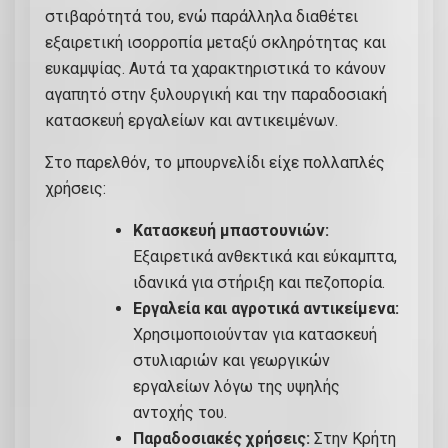
στιβαρότητά του, ενώ παράλληλα διαθέτει
α
εξαιρετική ισορροπία μεταξύ σκληρότητας και
λ
ευκαμψίας. Αυτά τα χαρακτηριστικά το κάνουν
ι
αγαπητό στην ξυλουργική και την παραδοσιακή
σ
κατασκευή εργαλείων και αντικειμένων.
τ
ό
Στο παρελθόν, το μπουρνελίδι είχε πολλαπλές
φ
χρήσεις:
ί
Κατασκευή μπαστουνιών:
δ
Εξαιρετικά ανθεκτικά και εύκαμπτα,
ι
ιδανικά για στήριξη και πεζοπορία.
!
Εργαλεία και αγροτικά αντικείμενα:
Κ
Χρησιμοποιούνταν για κατασκευή
Ω
στυλιαριών και γεωργικών
Δ
εργαλείων λόγω της υψηλής
0
αντοχής του.
1
Παραδοσιακές χρήσεις:
Στην Κρήτη
0