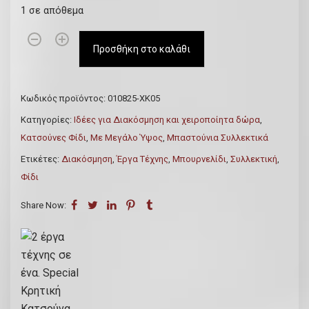
1 σε απόθεμα
2
Προσθήκη στο καλάθι
έ
ρ
γ
Κωδικός προϊόντος:
010825-ΧΚ05
α
Κατηγορίες:
Ιδέες για Διακόσμηση και χειροποίητα δώρα
,
τ
Κατσούνες Φίδι
,
Με Μεγάλο Ύψος
,
Μπαστούνια Συλλεκτικά
έ
Ετικέτες:
Διακόσμηση
,
Έργα Τέχνης
,
Μπουρνελίδι
,
Συλλεκτική
,
χ
Φίδι
ν
η
Share Now:
ς
σ
ε
έ
ν
α