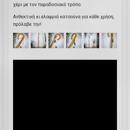
χέρι με τον παραδοσιακό τρόπο.
τ
σ
Ανθεκτική κι ελαφριά κατσούνα για κάθε χρήση,
ο
πρόλαβε την!
ύ
ν
α
α
π
ό
ξ
ύ
λ
ο
Μ
π
ο
υ