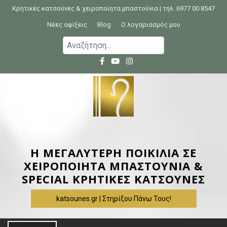
S
Κρητικές κατσούνες & χειροποίητα μπαστούνια | τηλ. 6977 00 8547
k
Νέες αφίξεις
Blog
Ο λογαριασμός μου
i
Α
p
ν
t
α
o
ζ
c
ή
o
τ
n
η
t
σ
e
η
Η ΜΕΓΑΛΥΤΕΡΗ ΠΟΙΚΙΛΙΑ ΣΕ
n
γ
ΧΕΙΡΟΠΟΙΗΤΑ ΜΠΑΣΤΟΥΝΙΑ &
t
ι
SPECIAL ΚΡΗΤΙΚΕΣ ΚΑΤΣΟΥΝΕΣ
α
katsounes.gr | Στηρίξου Πάνω Τους!
: