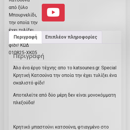
.
S
p
e
c
Περιγραφή
Επιπλέον πληροφορίες
i
a
Περιγραφή
l
Κ
Άλο ένα έργο τέχνης απο το katsounes.gr. Special
ρ
Κρητική Κατσούνα την οποία την έχει τυλίξει ένα
η
σκαλιστό φίδι!
τ
Αποτελείτε από δύο μέρη δεν είναι μονοκόμματη
ι
πλεξούδα!
κ
ή
Κ
Κρητικό μπαστούνι κατσούνα, φτιαγμένο στο
α