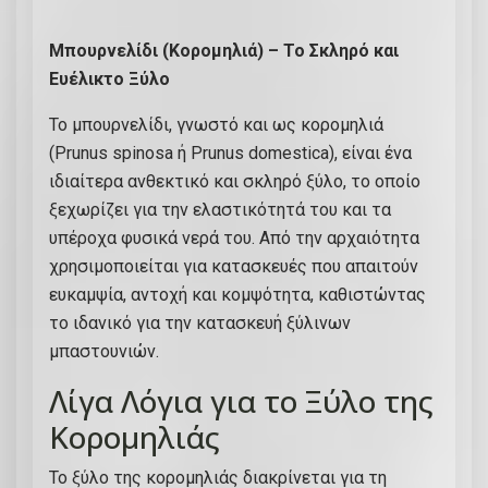
η
ν
Μπουρνελίδι (Κορομηλιά) – Το Σκληρό και
έ
Ευέλικτο Ξύλο
χ
ε
Το μπουρνελίδι, γνωστό και ως κορομηλιά
ι
(Prunus spinosa ή Prunus domestica), είναι ένα
τ
ιδιαίτερα ανθεκτικό και σκληρό ξύλο, το οποίο
υ
ξεχωρίζει για την ελαστικότητά του και τα
λ
υπέροχα φυσικά νερά του. Από την αρχαιότητα
ί
χρησιμοποιείται για κατασκευές που απαιτούν
ξ
ευκαμψία, αντοχή και κομψότητα, καθιστώντας
ε
το ιδανικό για την κατασκευή ξύλινων
ι
μπαστουνιών.
έ
Λίγα Λόγια για το Ξύλο της
ν
Κορομηλιάς
α
σ
Το ξύλο της κορομηλιάς διακρίνεται για τη
κ