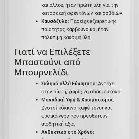
και αλλού, ήταν πρώτη ύλη για την
8
κατασκευή σφεντόνων και ραβδιών.
2
Καυσόξυλο:
Παρείχε εξαιρετικής
5
ποιότητας κάρβουνο και ήταν
-
πολύτιμη καύσιμη ύλη.
Χ
Κ
Γιατί να Επιλέξετε
0
Μπαστούνι από
5
Μπουρνελίδι
π
ο
Σκληρό αλλά Εύκαμπτο:
Αντέχει
σ
στην πίεση, χωρίς να σπάει εύκολα.
ό
Μοναδική Υφή & Χρωματισμοί:
τ
Ζεστοί κόκκινο-καφέ τόνοι και
η
φυσικά νερά που προσθέτουν
τ
αισθητική αξία.
α
Ανθεκτικό στο Χρόνο: