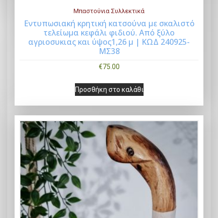
Μπαστούνια Συλλεκτικά
Εντυπωσιακή κρητική κατσούνα με σκαλιστό
τελείωμα κεφάλι φιδιού. Από ξύλο
Buy Now
αγριοσυκιας και ύψος1,26 μ | ΚΩΔ 240925-
ΜΣ38
€
75.00
Προσθήκη στο καλάθι