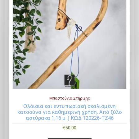
Μπαστούνια Στήριξης
Ολόισια και εντυπωσιακή σκαλισμένη
κατσούνα για καθημερινή χρήση. Από ξύλο
Buy Now
αστύρακα 1,16 μ | ΚΩΔ 120226-ΤΖ46
€
50.00