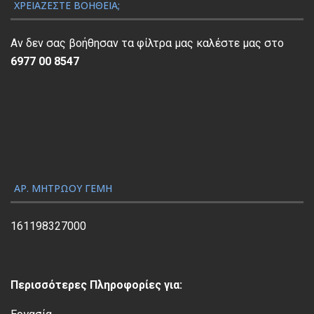
ν
ΧΡΕΙΆΖΕΣΤΕ ΒΟΉΘΕΙΑ;
α
π
Αν δεν σας βοήθησαν τα φίλτρα μας καλέστε μας στο
α
6977 00 8547
ρ
α
γ
ω
γ
ή
ς
ΑΡ. ΜΗΤΡΏΟΥ ΓΕΜΗ
Β
ί
161198327000
ν
τ
ε
Περισσότερες Πληροφορίες για:
ο