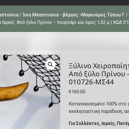
αστούνια
/
Ίσια Μπαστούνια - βέργες -Μαγκούρες Τύπου Γ
/
α Ιερείς. Από ξύλο Πρίνου – πουρνάρι και ύψος 1,52 μ | ΚΩΔ 
Ξύλινο Χειροποίητ
Από ξύλο Πρίνου 
010726-ΜΣ44
€
160.00
Κατασκευασμένο 100% στο χ
εκκλησιαστική παράδοση, αυ
Για Συλλέκτες, Ιερείς, Πα