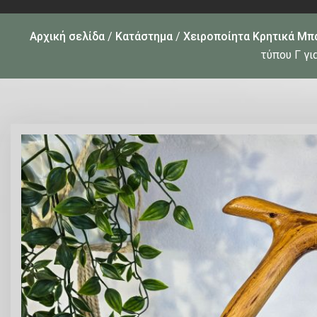
Αρχική σελίδα
/
Κατάστημα
/
Χειροποίητα Κρητικά Μπ
τύπου Γ γι