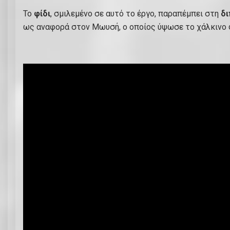
Το
φίδι
, σμιλεμένο σε αυτό το έργο, παραπέμπει στη
δι
ως αναφορά στον Μωυσή, ο οποίος ύψωσε το χάλκινο φ