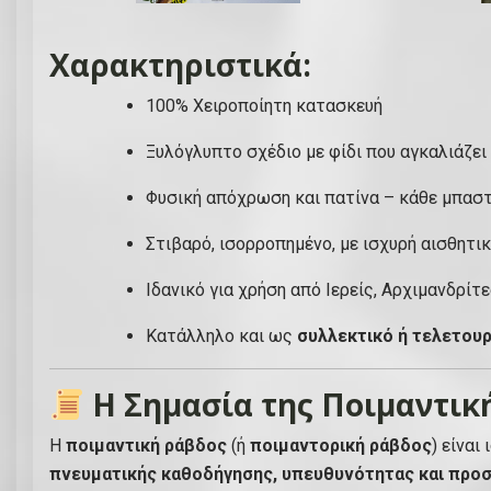
Χαρακτηριστικά:
100% Χειροποίητη κατασκευή
Ξυλόγλυπτο σχέδιο με φίδι που αγκαλιάζει
Φυσική απόχρωση και πατίνα – κάθε μπαστ
Στιβαρό, ισορροπημένο, με ισχυρή αισθητι
Ιδανικό για χρήση από Ιερείς, Αρχιμανδρίτ
Κατάλληλο και ως
συλλεκτικό ή τελετουρ
Η Σημασία της Ποιμαντικ
Η
ποιμαντική ράβδος
(ή
ποιμαντορική ράβδος
) είναι
πνευματικής καθοδήγησης, υπευθυνότητας και προ