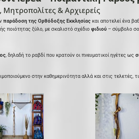
ύ
ς, Μητροπολίτες & Αρχιερείς
ν
ι
ην
παράδοση της Ορθόδοξης Εκκλησίας
και αποτελεί ένα βα
τ
κής ποιότητας ξύλο, με σκαλιστό σχέδιο
φιδιού
– σύμβολο σο
ύ
π
ο
δος
, δηλαδή το ραβδί που κρατούν οι πνευματικοί ηγέτες ως
σ
υ
Γ
γ
σιμοποιούμενο στην καθημερινότητα αλλά και στις τελετές, 
ι
α
Ι
ε
ρ
ε
ί
ς