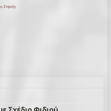
ος
,
Στήριξη
με Σχέδιο Φιδιού