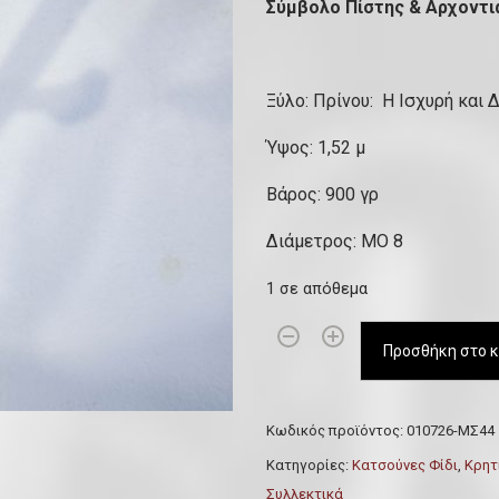
Σύμβολο Πίστης & Αρχοντι
Ξύλο: Πρίνου: Η Ισχυρή και 
Ύψος: 1,52 μ
Βάρος: 900 γρ
Διάμετρος: ΜΟ 8
1 σε απόθεμα
Ξ
Προσθήκη στο κ
ύ
λ
ι
Κωδικός προϊόντος:
010726-ΜΣ44
ν
Κατηγορίες:
Κατσούνες Φίδι
,
Κρητ
ο
Συλλεκτικά