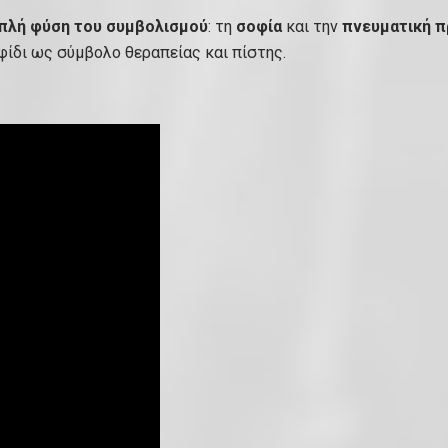
υ
πλή φύση του συμβολισμού
: τη
σοφία
και την
πνευματική 
ρ
ίδι ως σύμβολο θεραπείας και πίστης.
ν
ά
ρ
ι
κ
α
ι
ύ
ψ
ο
ς
1
,
5
2