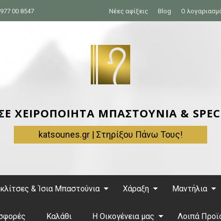
977 00 8547
Νέες αφίξεις
Blog
Ο λογαριασμ
 ΣΕ ΧΕΙΡΟΠΟΙΗΤΑ ΜΠΑΣΤΟΥΝΙΑ & SPEC
katsounes.gr | Στηρίξου Πάνω Τους!
κλίτσες & Ίσια Μπαστούνια
Χάραξη
Μαντήλια
σφορές
Καλάθι
Η Οικογένεια μας
Λοιπά Προϊ