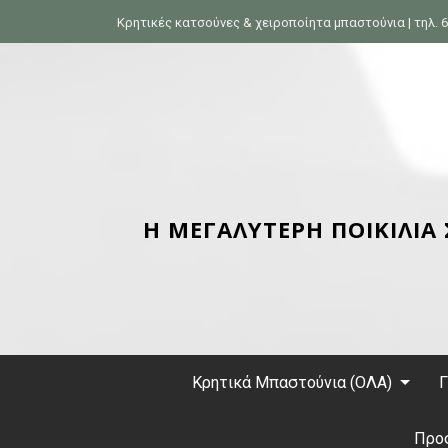
S
Κρητικές κατσούνες & χειροποίητα μπαστούνια | τηλ. 6
k
i
p
t
o
c
o
n
Η ΜΕΓΑΛΥΤΕΡΗ ΠΟΙΚΙΛΙΑ
t
e
n
t
Κρητικά Μπαστούνια (ΟΛΑ)
Γ
Προ