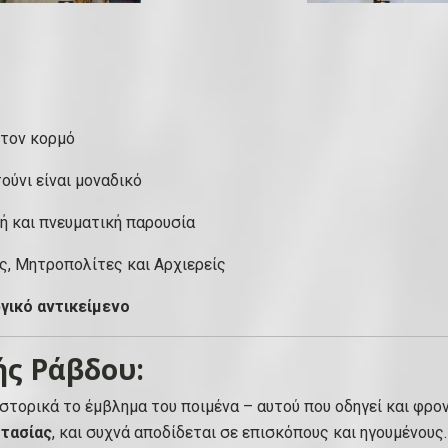
.
Α
π
ό
ξ
 τον κορμό
ύ
λ
ούνι είναι μοναδικό
ο
κή και πνευματική παρουσία
Π
ρ
ες, Μητροπολίτες και Αρχιερείς
ί
γικό αντικείμενο
ν
ο
υ
ής Ράβδου:
-
 ιστορικά το έμβλημα του ποιμένα – αυτού που οδηγεί και φρο
π
στασίας
, και συχνά αποδίδεται σε επισκόπους και ηγουμένους.
ο