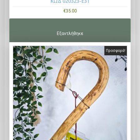
ΚΩΔ 020323-Ε31
€
35.00
Προσφορά!