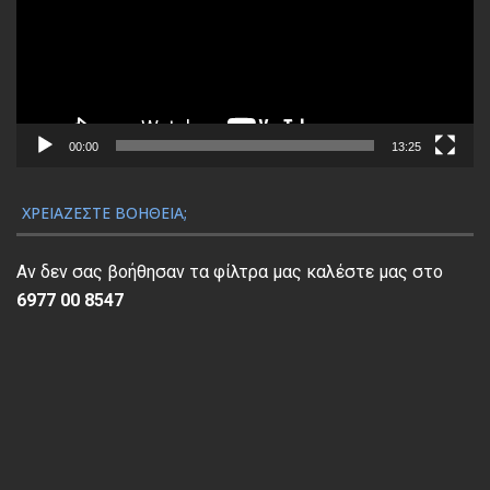
γ
:
α
ρ
€
ι
α
9
:
μ
0
€
μ
.
8
α
00:00
13:25
0
0
Α
0
.
ν
ΧΡΕΙΆΖΕΣΤΕ ΒΟΉΘΕΙΑ;
.
0
α
0
π
Αν δεν σας βοήθησαν τα φίλτρα μας καλέστε μας στο
.
α
6977 00 8547
ρ
α
γ
ω
γ
ή