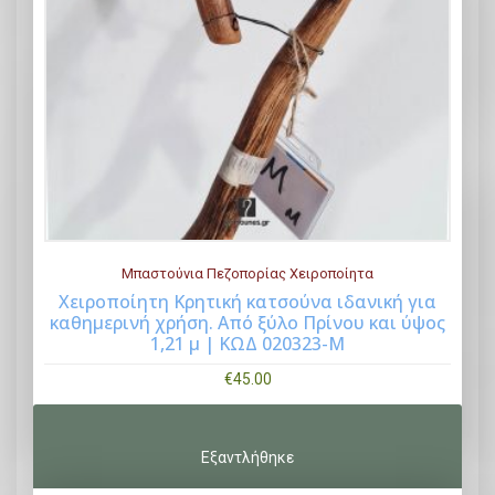
c
μ
e
ή
w
ε
a
ί
s
ν
:
α
€
ι
8
:
6
€
Μπαστούνια Πεζοπορίας Χειροποίητα
.
7
Χειροποίητη Κρητική κατσούνα ιδανική για
0
0
καθημερινή χρήση. Από ξύλο Πρίνου και ύψος
Buy Now
1,21 μ | ΚΩΔ 020323-Μ
0
.
.
0
€
45.00
0
.