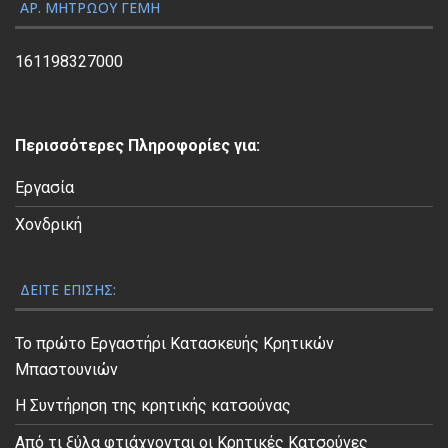
ς
ΑΡ. ΜΗΤΡΏΟΥ ΓΕΜΗ
Β
ί
161198327000
ν
τ
ε
Περισσότερες Πληροφορίες για:
ο
Εργασία
Χονδρική
ΔΕΊΤΕ ΕΠΊΣΗΣ:
Το πρώτο Εργαστήρι Κατασκευής Κρητικών
Μπαστουνιών
Η Συντήρηση της κρητικής κατσούνας
Από τι ξύλα φτιάχνονται οι Κρητικές Κατσούνες