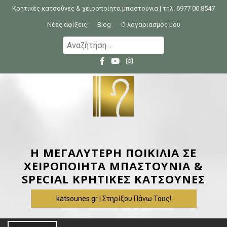
S
Κρητικές κατσούνες & χειροποίητα μπαστούνια | τηλ. 6977 00 8547
k
Νέες αφίξεις
Blog
Ο λογαριασμός μου
i
Α
p
ν
t
α
o
ζ
c
ή
o
τ
n
η
t
σ
e
η
Η ΜΕΓΑΛΥΤΕΡΗ ΠΟΙΚΙΛΙΑ ΣΕ
n
γ
ΧΕΙΡΟΠΟΙΗΤΑ ΜΠΑΣΤΟΥΝΙΑ &
t
ι
SPECIAL ΚΡΗΤΙΚΕΣ ΚΑΤΣΟΥΝΕΣ
α
katsounes.gr | Στηρίξου Πάνω Τους!
: