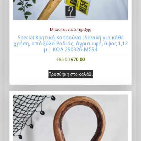
Μπαστούνια Στήριξης
Special Κρητική Κατσούνα ιδανική για κάθε
χρήση, από ξύλο Ροδιάς, άγρια υφή, ύψος 1,12
Buy Now
μ | ΚΩΔ 250326-ΜΣ54
O
Η
€
86.00
€
70.00
r
τ
Προσθήκη στο καλάθι
i
ρ
g
έ
i
χ
n
ο
a
υ
l
σ
p
α
r
τ
i
ι