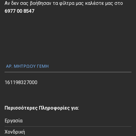
π
Αν δεν σας βοήθησαν τα φίλτρα μας καλέστε μας στο
α
6977 00 8547
ρ
α
γ
ω
γ
ή
ς
ΑΡ. ΜΗΤΡΏΟΥ ΓΕΜΗ
Β
ί
161198327000
ν
τ
ε
Περισσότερες Πληροφορίες για:
ο
Εργασία
Χονδρική