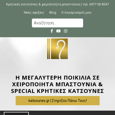
S
Κρητικές κατσούνες & χειροποίητα μπαστούνια | τηλ. 6977 00 8547
k
Νέες αφίξεις
Blog
Ο λογαριασμός μου
i
Α
p
ν
t
α
o
ζ
c
ή
o
τ
n
η
t
σ
e
η
Η ΜΕΓΑΛΥΤΕΡΗ ΠΟΙΚΙΛΙΑ ΣΕ
n
γ
ΧΕΙΡΟΠΟΙΗΤΑ ΜΠΑΣΤΟΥΝΙΑ &
t
ι
SPECIAL ΚΡΗΤΙΚΕΣ ΚΑΤΣΟΥΝΕΣ
α
katsounes.gr | Στηρίξου Πάνω Τους!
: