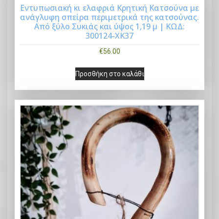
Εντυπωσιακή κι ελαφριά Κρητική Κατσούνα με
ανάγλυφη σπείρα περιμετρικά της κατσούνας.
Buy Now
Από ξύλο Συκιάς και ύψος 1,19 μ | ΚΩΔ:
300124-ΧΚ37
€
56.00
Προσθήκη στο καλάθι