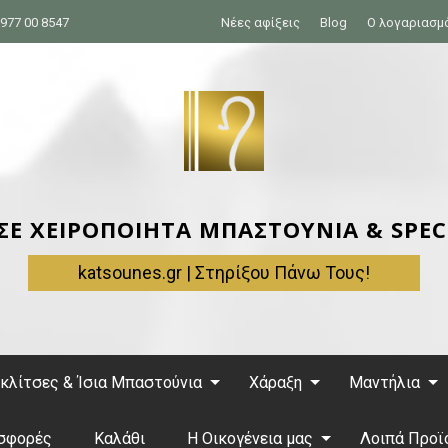
977 00 8547
Νέες αφίξεις
Blog
Ο λογαριασμ
 ΣΕ ΧΕΙΡΟΠΟΙΗΤΑ ΜΠΑΣΤΟΥΝΙΑ & SPEC
katsounes.gr | Στηρίξου Πάνω Τους!
κλίτσες & Ίσια Μπαστούνια
Χάραξη
Μαντήλια
σφορές
Καλάθι
Η Οικογένεια μας
Λοιπά Προϊ