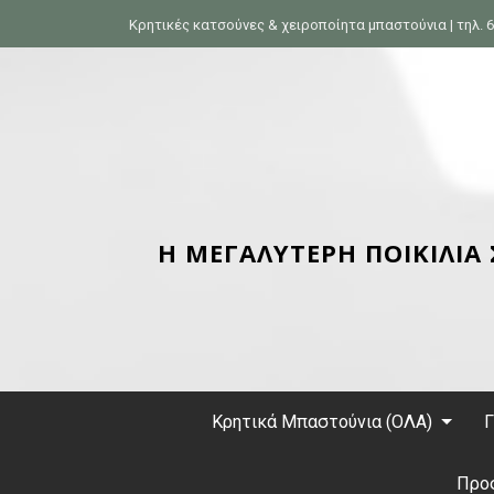
S
Κρητικές κατσούνες & χειροποίητα μπαστούνια | τηλ. 6
k
i
p
t
o
c
o
n
Η ΜΕΓΑΛΥΤΕΡΗ ΠΟΙΚΙΛΙΑ
t
e
n
t
Κρητικά Μπαστούνια (ΟΛΑ)
Γ
Προ