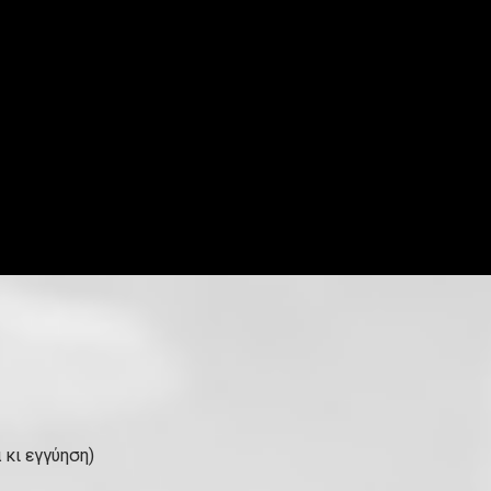
 κι εγγύηση)