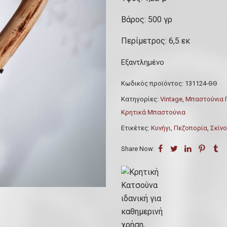
Βάρος: 500 γρ
Περίμετρος: 6,5 εκ
Εξαντλημένο
Κωδικός προϊόντος:
131124-ΘΘ
Κατηγορίες:
Vintage
,
Μπαστούνια 
Κρητικά Μπαστούνια
Ετικέτες:
Κυνήγι
,
Πεζοπορία
,
Σκίν
Share Now: