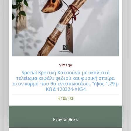
Vintage
Special Κρητική Kατσούνα με σκαλιστό
τελείωμα κεφάλι φιδιού και φυσική σπείρα
Buy Now
στον κορμό που θα εντυπωσιάσει. Ύψος 1,29 μ
ΚΩΔ 120324-ΧΚ54
€
105.00