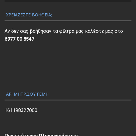
Α
ν
ΧΡΕΙΆΖΕΣΤΕ ΒΟΉΘΕΙΑ;
α
π
Αν δεν σας βοήθησαν τα φίλτρα μας καλέστε μας στο
α
6977 00 8547
ρ
α
γ
ω
γ
ή
ς
ΑΡ. ΜΗΤΡΏΟΥ ΓΕΜΗ
Β
ί
161198327000
ν
τ
ε
Περισσότερες Πληροφορίες για: