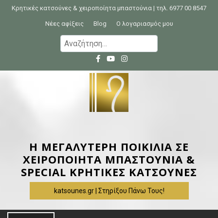
S
Κρητικές κατσούνες & χειροποίητα μπαστούνια | τηλ. 6977 00 8547
k
Νέες αφίξεις
Blog
Ο λογαριασμός μου
i
Α
p
ν
t
α
o
ζ
c
ή
o
τ
n
η
t
σ
e
η
Η ΜΕΓΑΛΥΤΕΡΗ ΠΟΙΚΙΛΙΑ ΣΕ
n
γ
ΧΕΙΡΟΠΟΙΗΤΑ ΜΠΑΣΤΟΥΝΙΑ &
t
ι
SPECIAL ΚΡΗΤΙΚΕΣ ΚΑΤΣΟΥΝΕΣ
α
katsounes.gr | Στηρίξου Πάνω Τους!
: