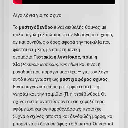
Λίγα λόγια για το σχίνο
To
μαστιχόδενδρο
είναι αειθαλής θάμνος με
πολύ μεγάλη εξάπλωση στον Μεσογειακό χώρο,
αν και συνήθως ο όρος αφορά την ποικιλία που
φύεται στη Χίο, με επιστημονική
ονομασία
Πιστακία η λεντίσκος, ποικ. η
Χία
(
Pistacia lentiscus, var. chia
) και είναι η
μοναδική που παράγει μαστίχα — για τον λόγο
αυτό είναι γνωστή ως
μαστιχοφόρος σχίνος
.
Είναι συγγενικό είδος με τη φιστικιά (Π. η
γνησία) και την τριμιθιά (Π. η τερέβινθος). Οι
σχίνοι αυτοί αναπτύσσονται σε χαμηλότερα
υψόμετρα και σε παραθαλάσσιες περιοχές.
Συχνά ο σχίνος αποκτά και δενδρώδη μορφή, και
μπορεί να φτάσει σε ύψος τα 5 μέτρα. Οι καρποί