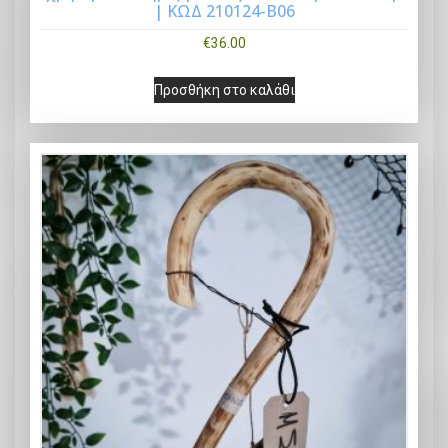
Buy Now
| ΚΩΔ 210124-Β06
€
36.00
Προσθήκη στο καλάθι