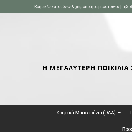
S
Κρητικές κατσούνες & χειροποίητα μπαστούνια | τηλ. 6
k
i
p
t
o
c
o
n
Η ΜΕΓΑΛΥΤΕΡΗ ΠΟΙΚΙΛΙΑ
t
e
n
t
Κρητικά Μπαστούνια (ΟΛΑ)
Γ
Προ