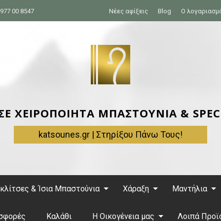
977 00 8547
Νέες αφίξεις
Blog
Ο λογαριασμ
 ΣΕ ΧΕΙΡΟΠΟΙΗΤΑ ΜΠΑΣΤΟΥΝΙΑ & SPEC
katsounes.gr | Στηρίξου Πάνω Τους!
κλίτσες & Ίσια Μπαστούνια
Χάραξη
Μαντήλια
σφορές
Καλάθι
Η Οικογένεια μας
Λοιπά Προϊ