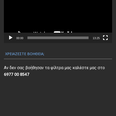
γ
ρ
α
μ
μ
α
00:00
13:25
Α
ν
ΧΡΕΙΆΖΕΣΤΕ ΒΟΉΘΕΙΑ;
α
π
Αν δεν σας βοήθησαν τα φίλτρα μας καλέστε μας στο
α
6977 00 8547
ρ
α
γ
ω
γ
ή