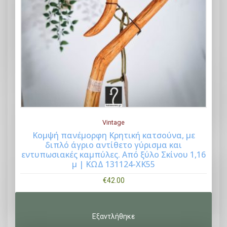
Vintage
Κομψή πανέμορφη Κρητική κατσούνα, με
διπλό άγριο αντίθετο γύρισμα και
Buy Now
εντυπωσιακές καμπύλες. Από ξύλο Σκίνου 1,16
μ | ΚΩΔ 131124-ΧΚ55
€
42.00