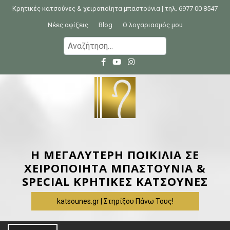
S
Κρητικές κατσούνες & χειροποίητα μπαστούνια | τηλ. 6977 00 8547
k
Νέες αφίξεις
Blog
Ο λογαριασμός μου
i
Α
p
ν
t
α
o
ζ
c
ή
o
τ
n
η
t
σ
e
η
Η ΜΕΓΑΛΥΤΕΡΗ ΠΟΙΚΙΛΙΑ ΣΕ
n
γ
ΧΕΙΡΟΠΟΙΗΤΑ ΜΠΑΣΤΟΥΝΙΑ &
t
ι
SPECIAL ΚΡΗΤΙΚΕΣ ΚΑΤΣΟΥΝΕΣ
α
katsounes.gr | Στηρίξου Πάνω Τους!
: