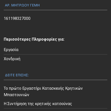
ς
ΑΡ. ΜΗΤΡΏΟΥ ΓΕΜΗ
Β
ί
161198327000
ν
τ
ε
Περισσότερες Πληροφορίες για:
ο
Εργασία
Χονδρική
ΔΕΊΤΕ ΕΠΊΣΗΣ:
Το πρώτο Εργαστήρι Κατασκευής Κρητικών
Μπαστουνιών
Η Συντήρηση της κρητικής κατσούνας