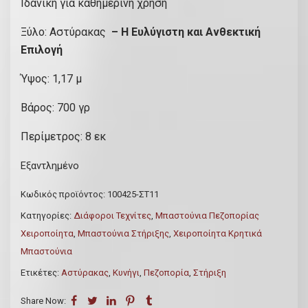
Ιδανική για καθημερινή χρήση
Ξύλο: Αστύρακας
– Η Ευλύγιστη και Ανθεκτική
Επιλογή
Ύψος: 1,17 μ
Βάρος: 700 γρ
Περίμετρος: 8 εκ
Εξαντλημένο
Κωδικός προϊόντος:
100425-ΣΤ11
Κατηγορίες:
Διάφοροι Τεχνίτες
,
Μπαστούνια Πεζοπορίας
Χειροποίητα
,
Μπαστούνια Στήριξης
,
Χειροποίητα Κρητικά
Μπαστούνια
Ετικέτες:
Αστύρακας
,
Κυνήγι
,
Πεζοπορία
,
Στήριξη
Share Now: