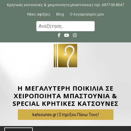
S
Κρητικές κατσούνες & χειροποίητα μπαστούνια | τηλ. 6977 00 8547
k
Νέες αφίξεις
Blog
Ο λογαριασμός μου
i
Α
p
ν
t
α
o
ζ
c
ή
o
τ
n
η
t
σ
e
η
Η ΜΕΓΑΛΥΤΕΡΗ ΠΟΙΚΙΛΙΑ ΣΕ
n
γ
ΧΕΙΡΟΠΟΙΗΤΑ ΜΠΑΣΤΟΥΝΙΑ &
t
ι
SPECIAL ΚΡΗΤΙΚΕΣ ΚΑΤΣΟΥΝΕΣ
α
katsounes.gr | Στηρίξου Πάνω Τους!
: