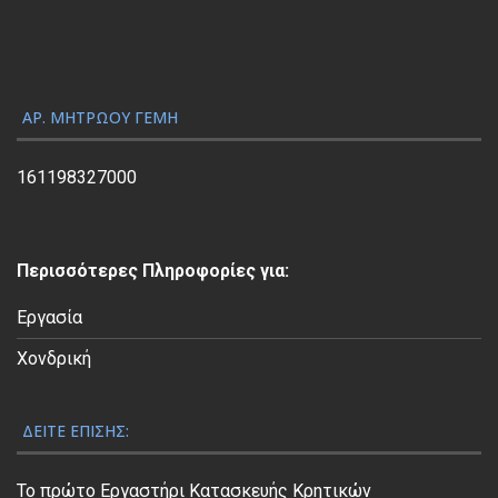
ω
γ
ή
ς
ΑΡ. ΜΗΤΡΏΟΥ ΓΕΜΗ
Β
ί
161198327000
ν
τ
ε
Περισσότερες Πληροφορίες για:
ο
Εργασία
Χονδρική
ΔΕΊΤΕ ΕΠΊΣΗΣ:
Το πρώτο Εργαστήρι Κατασκευής Κρητικών