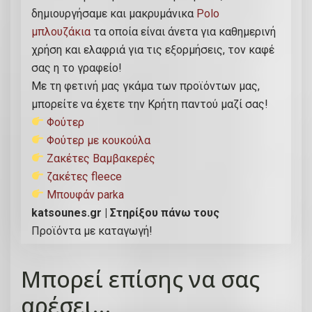
δημιουργήσαμε και μακρυμάνικα
Polo
η
μπλουζάκια
τα οποία είναι άνετα για καθημερινή
τ
χρήση και ελαφριά για τις εξορμήσεις, τον καφέ
α
σας η το γραφείο!
Με τη φετινή μας γκάμα των προϊόντων μας,
μπορείτε να έχετε την Κρήτη παντού μαζί σας!
Φούτερ
Φούτερ με κουκούλα
Ζακέτες Βαμβακερές
ζακέτες fleece
Μπουφάν parka
katsounes.gr | Στηρίξου πάνω τους
Προϊόντα με καταγωγή!
Μπορεί επίσης να σας
αρέσει…