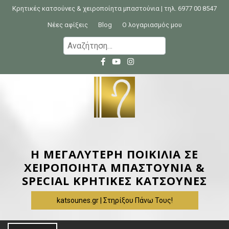
S
Κρητικές κατσούνες & χειροποίητα μπαστούνια | τηλ. 6977 00 8547
k
Νέες αφίξεις
Blog
Ο λογαριασμός μου
i
Α
p
ν
t
α
o
ζ
c
ή
o
τ
n
η
t
σ
e
η
Η ΜΕΓΑΛΥΤΕΡΗ ΠΟΙΚΙΛΙΑ ΣΕ
n
γ
ΧΕΙΡΟΠΟΙΗΤΑ ΜΠΑΣΤΟΥΝΙΑ &
t
ι
SPECIAL ΚΡΗΤΙΚΕΣ ΚΑΤΣΟΥΝΕΣ
α
katsounes.gr | Στηρίξου Πάνω Τους!
: