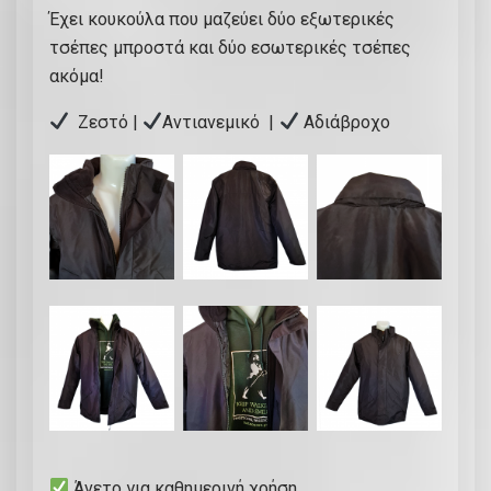
ύ
Έχει κουκούλα που μαζεύει δύο εξωτερικές
λ
τσέπες μπροστά και δύο εσωτερικές τσέπες
α
ακόμα!
π
Ζεστό |
Αντιανεμικό |
Αδιάβροχο
ο
υ
μ
α
ζ
ε
ύ
ε
ι
|
Κ
Ω
Δ
Άνετο για καθημερινή χρήση