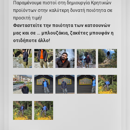
Παραμένουμε πιστοί στη δημιουργία Κρητικών
.
προϊόντων στην καλύτερη δυνατή ποιότητα σε
Α
προσιτή τιμή!
δ
Φανταστείτε την ποιότητα των κατσουνών
ι
μας και σε … μπλουζάκια, ζακέτες μπουφάν η
ά
οτιδήποτε άλλο!
β
ρ
ο
χ
ο
μ
ε
κ
ο
υ
κ
ο