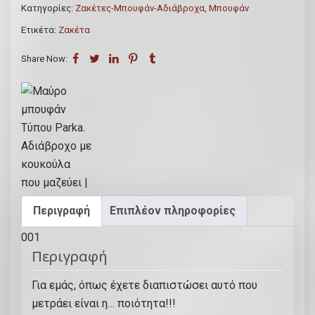
Κατηγορίες:
Ζακέτες-Μπουφάν-Αδιάβροχα
,
Μπουφάν
μ
Ετικέτα:
Ζακέτα
π
ο
Share Now:
υ
φ
ά
ν
Τ
ύ
π
ο
Περιγραφή
Επιπλέον πληροφορίες
υ
P
Περιγραφή
a
r
Για εμάς, όπως έχετε διαπιστώσει αυτό που
k
μετράει είναι η… ποιότητα!!!
a