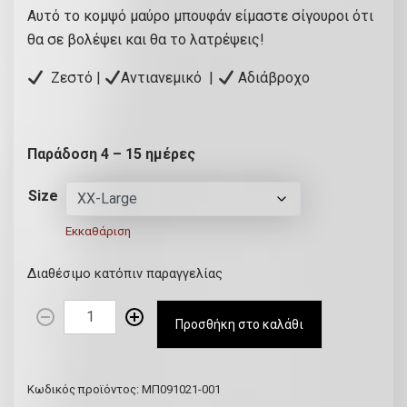
Αυτό το κομψό μαύρο μπουφάν είμαστε σίγουροι ότι
θα σε βολέψει και θα το λατρέψεις!
Ζεστό |
Αντιανεμικό |
Αδιάβροχο
Παράδοση 4 – 15 ημέρες
Size
Εκκαθάριση
Διαθέσιμο κατόπιν παραγγελίας
Μ
Προσθήκη στο καλάθι
α
ύ
ρ
Κωδικός προϊόντος:
ΜΠ091021-001
ο