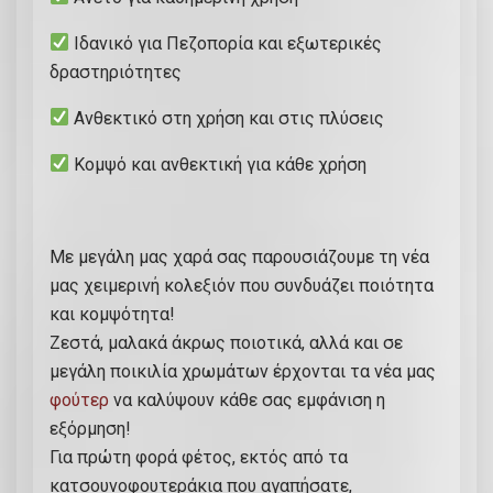
:
Μ
Ιδανικό για Πεζοπορία και εξωτερικές
Π
δραστηριότητες
0
Ανθεκτικό στη χρήση και στις πλύσεις
9
1
Κομψό και ανθεκτική για κάθε χρήση
0
2
1
Με μεγάλη μας χαρά σας παρουσιάζουμε τη νέα
-
μας χειμερινή κολεξιόν που συνδυάζει ποιότητα
0
και κομψότητα!
0
Ζεστά, μαλακά άκρως ποιοτικά, αλλά και σε
1
μεγάλη ποικιλία χρωμάτων έρχονται τα νέα μας
π
φούτερ
να καλύψουν κάθε σας εμφάνιση η
ο
εξόρμηση!
σ
Για πρώτη φορά φέτος, εκτός από τα
ό
κατσουνοφουτεράκια που αγαπήσατε,
τ