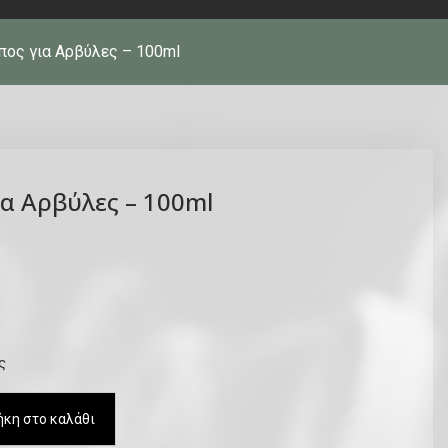
ίπος για Αρβύλες – 100ml
ια Αρβύλες – 100ml
ς
κη στο καλάθι