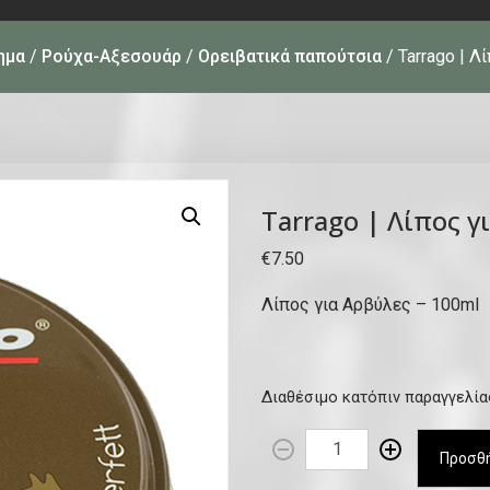
ημα
/
Ρούχα-Αξεσουάρ
/
Ορειβατικά παπούτσια
/ Tarrago | Λ
Tarrago | Λίπος γ
€
7.50
Λίπος για Αρβύλες – 100ml
Διαθέσιμο κατόπιν παραγγελία
T
Προσθή
a