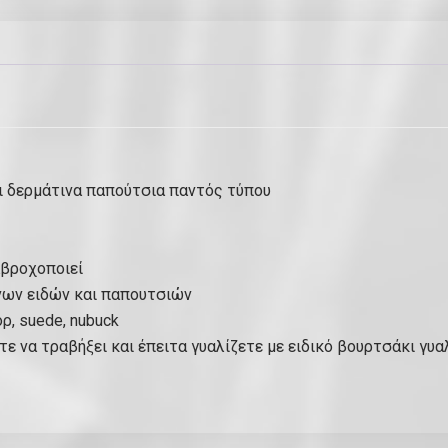
ύ
λ
ε
ς
–
1
0
0
και δερμάτινα παπούτσια παντός τύπου
m
l
π
αβροχοποιεί
ο
ίνων ειδών και παπουτσιών
σ
ρ, suede, nubuck
ό
τε να τραβήξει και έπειτα γυαλίζετε με ειδικό βουρτσάκι γυ
τ
η
τ
α