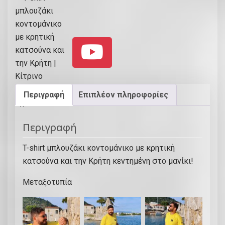
ο
υ
ζ
ά
κ
ι
κ
Περιγραφή
Επιπλέον πληροφορίες
ο
ν
Περιγραφή
τ
ο
T-shirt μπλουζάκι κοντομάνικο με κρητική
μ
κατσούνα και την Κρήτη κεντημένη στο μανίκι!
ά
ν
Μεταξοτυπία
ι
κ
ο