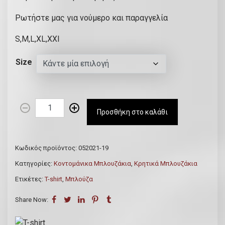
Ρωτήστε μας για νούμερο και παραγγελία
S,M,L,XL,XXl
Size
T
Προσθήκη στο καλάθι
-
s
h
Κωδικός προϊόντος:
052021-19
i
Κατηγορίες:
Κοντομάνικα Μπλουζάκια
,
Κρητικά Μπλουζάκια
r
Ετικέτες:
T-shirt
,
Μπλούζα
t
μ
Share Now:
π
λ