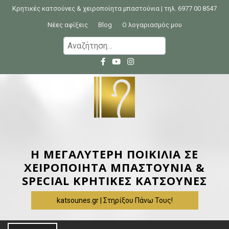
S
Κρητικές κατσούνες & χειροποίητα μπαστούνια | τηλ. 6977 00 8547
k
Νέες αφίξεις
Blog
Ο λογαριασμός μου
i
Α
p
ν
t
α
o
ζ
c
ή
o
τ
n
η
t
σ
e
η
Η ΜΕΓΑΛΥΤΕΡΗ ΠΟΙΚΙΛΙΑ ΣΕ
n
γ
ΧΕΙΡΟΠΟΙΗΤΑ ΜΠΑΣΤΟΥΝΙΑ &
t
ι
SPECIAL ΚΡΗΤΙΚΕΣ ΚΑΤΣΟΥΝΕΣ
α
katsounes.gr | Στηρίξου Πάνω Τους!
: