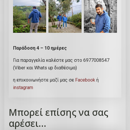
ο
σ
ό
τ
η
τ
α
Παράδοση 4 – 10 ημέρες
Για παραγγελία καλέστε μας στο 6977008547
(Viber και Whats up διαθέσιμα)
η επικοινωνήστε μαζί μας σε
Facebook
ή
instagram
Μπορεί επίσης να σας
αρέσει…