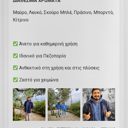
ΔΙΑΘΕΣΙΜΑ ΧΡΩΜΑΤΑ
λ
ε
Μαύρο, Λευκό, Σκούρο Μπλέ, Πράσινο, Μπορντό,
κ
Κίτρινο
έ
ν
τ
Άνετο για καθημερινή χρήση
η
μ
Ιδανικό για Πεζοπορία
α
Ανθεκτικό στη χρήση και στις πλύσεις
μ
π
Ζεστό για χειμώνα
ρ
ο
σ
τ
ά
π