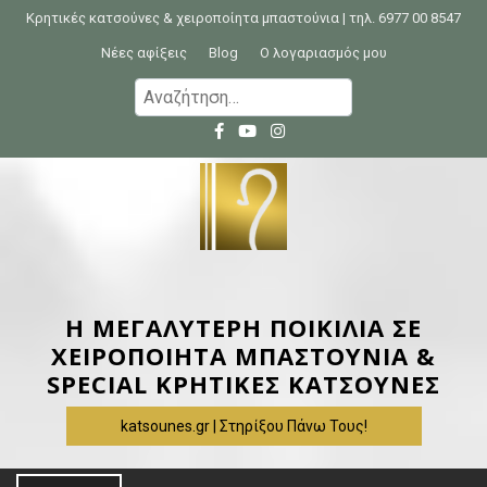
S
Κρητικές κατσούνες & χειροποίητα μπαστούνια | τηλ. 6977 00 8547
k
Νέες αφίξεις
Blog
Ο λογαριασμός μου
i
Α
p
ν
t
α
o
ζ
c
ή
o
τ
n
η
t
σ
e
η
Η ΜΕΓΑΛΥΤΕΡΗ ΠΟΙΚΙΛΙΑ ΣΕ
n
γ
ΧΕΙΡΟΠΟΙΗΤΑ ΜΠΑΣΤΟΥΝΙΑ &
t
ι
SPECIAL ΚΡΗΤΙΚΕΣ ΚΑΤΣΟΥΝΕΣ
α
katsounes.gr | Στηρίξου Πάνω Τους!
: