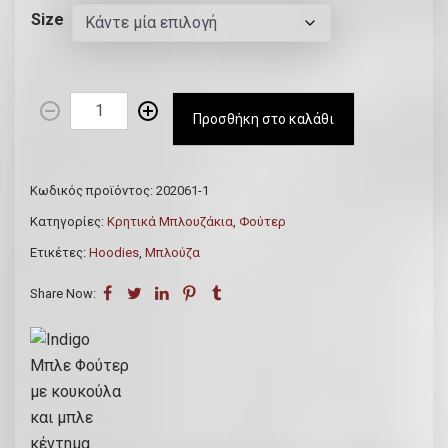
Size
I
Προσθήκη στο καλάθι
n
d
i
Κωδικός προϊόντος:
202061-1
g
Κατηγορίες:
Κρητικά Μπλουζάκια
,
Φούτερ
o
Ετικέτες:
Hoodies
,
Μπλούζα
Μ
π
Share Now:
λ
ε
Φ
ο
ύ
τ