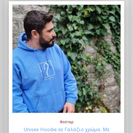
Φούτερ
Unisex Hoodie σε Γαλάζιο χρώμα. Με