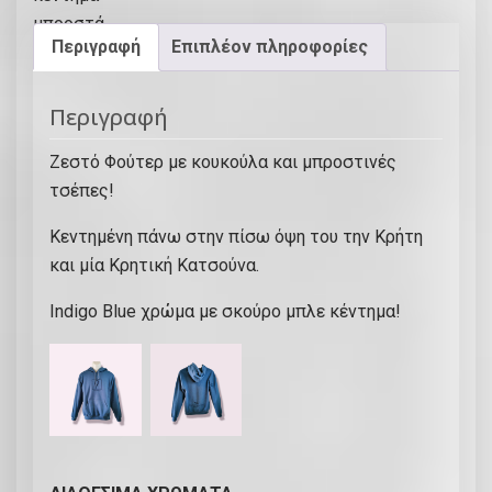
ε
Περιγραφή
Επιπλέον πληροφορίες
ρ
μ
ε
Περιγραφή
κ
Ζεστό Φούτερ με κουκούλα και μπροστινές
ο
τσέπες!
υ
κ
Κεντημένη πάνω στην πίσω όψη του την Κρήτη
ο
και μία Κρητική Κατσούνα.
ύ
λ
Indigo Blue χρώμα με σκούρο μπλε κέντημα!
α
κ
α
ι
μ
π