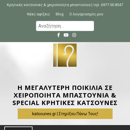
S
Κρητικές κατσούνες & χειροποίητα μπαστούνια | τηλ. 6977 00 8547
k
Νέες αφίξεις
Blog
Ο λογαριασμός μου
i
Α
p
ν
t
α
o
ζ
c
ή
o
τ
n
η
t
σ
e
η
Η ΜΕΓΑΛΥΤΕΡΗ ΠΟΙΚΙΛΙΑ ΣΕ
n
γ
ΧΕΙΡΟΠΟΙΗΤΑ ΜΠΑΣΤΟΥΝΙΑ &
t
ι
SPECIAL ΚΡΗΤΙΚΕΣ ΚΑΤΣΟΥΝΕΣ
α
katsounes.gr | Στηρίξου Πάνω Τους!
: