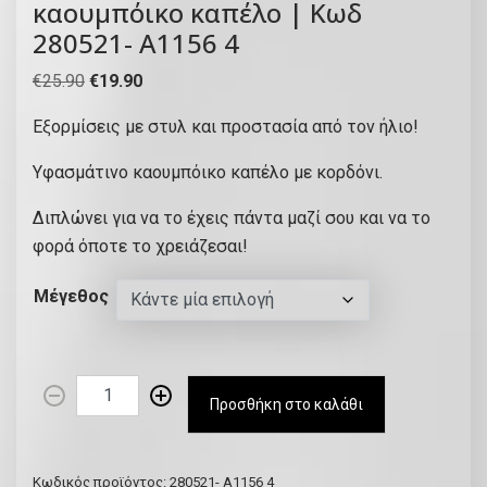
καουμπόικο καπέλο | Κωδ
280521- Α1156 4
O
Η
€
25.90
€
19.90
r
τ
Εξορμίσεις με στυλ και προστασία από τον ήλιο!
i
ρ
g
έ
Υφασμάτινο καουμπόικο καπέλο με κορδόνι.
i
χ
Διπλώνει για να το έχεις πάντα μαζί σου και να το
n
ο
φορά όποτε το χρειάζεσαι!
a
υ
l
σ
Μέγεθος
p
α
r
τ
i
ι
Α
c
μ
Προσθήκη στο καλάθι
ν
e
ή
ο
w
ε
ι
a
ί
Κωδικός προϊόντος:
280521- Α1156 4