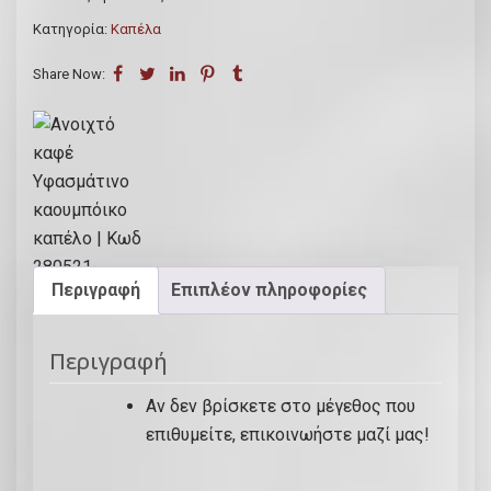
χ
s
ν
Κατηγορία:
Καπέλα
τ
:
α
ό
€
ι
Share Now:
κ
2
:
α
5
€
φ
.
1
έ
9
9
Υ
0
.
φ
.
9
α
0
Περιγραφή
Επιπλέον πληροφορίες
σ
.
μ
ά
Περιγραφή
τ
Αν δεν βρίσκετε στο μέγεθος που
ι
επιθυμείτε, επικοινωήστε μαζί μας!
ν
ο