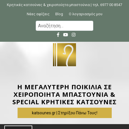
S
Κρητικές κατσούνες & χειροποίητα μπαστούνια | τηλ. 6977 00 8547
k
Νέες αφίξεις
Blog
Ο λογαριασμός μου
i
Α
p
ν
t
α
o
ζ
c
ή
o
τ
n
η
t
σ
e
η
Η ΜΕΓΑΛΥΤΕΡΗ ΠΟΙΚΙΛΙΑ ΣΕ
n
γ
ΧΕΙΡΟΠΟΙΗΤΑ ΜΠΑΣΤΟΥΝΙΑ &
t
ι
SPECIAL ΚΡΗΤΙΚΕΣ ΚΑΤΣΟΥΝΕΣ
α
katsounes.gr | Στηρίξου Πάνω Τους!
: