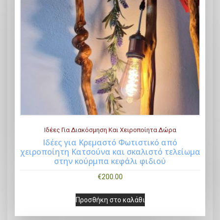
Ιδέες Για Διακόσμηση Και Χειροποίητα Δώρα
Iδέες για Κρεμαστό Φωτιστικό από
χειροποίητη Κατσούνα και σκαλιστό τελείωμα
Buy Now
στην κούρμπα κεφάλι φιδιού
€
200.00
Προσθήκη στο καλάθι