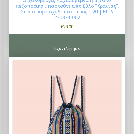
Διχαλόβεργα, Χαχαλόβεργα ή δίχαλο
πεζοπορικό μπαστούνι από ξύλο “Κρανιάς”.
Buy Now
Σε διάφορα σχέδια και ύψος 1,20 | ΚΩΔ
230823-002
€
28.00