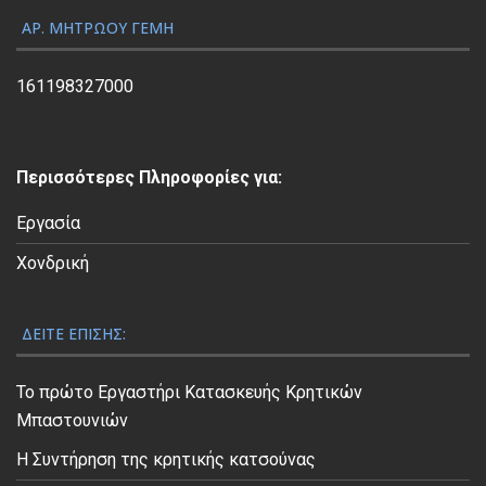
ς
ΑΡ. ΜΗΤΡΏΟΥ ΓΕΜΗ
Β
ί
161198327000
ν
τ
ε
Περισσότερες Πληροφορίες για:
ο
Εργασία
Χονδρική
ΔΕΊΤΕ ΕΠΊΣΗΣ:
Το πρώτο Εργαστήρι Κατασκευής Κρητικών
Μπαστουνιών
Η Συντήρηση της κρητικής κατσούνας