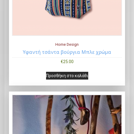
Home Design
Υφαντή τσάντα βούργια Μπλε χρώμα
Buy Now
€
25.00
Προσθήκη στο καλάθι