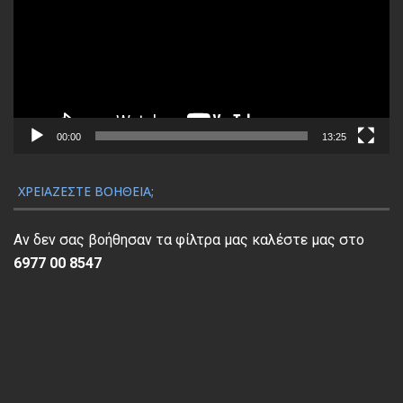
γ
ρ
α
μ
μ
α
00:00
13:25
Α
ν
ΧΡΕΙΆΖΕΣΤΕ ΒΟΉΘΕΙΑ;
α
π
Αν δεν σας βοήθησαν τα φίλτρα μας καλέστε μας στο
α
6977 00 8547
ρ
α
γ
ω
γ
ή