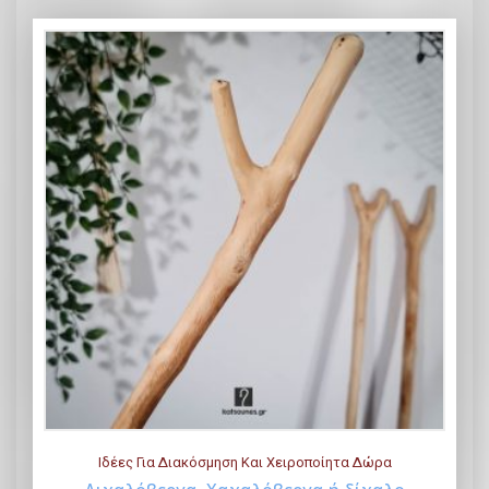
Ιδέες Για Διακόσμηση Και Χειροποίητα Δώρα