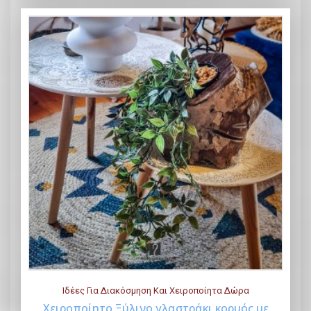
Ιδέες Για Διακόσμηση Και Χειροποίητα Δώρα
Χειροποίητο Ξύλινο γλαστράκι κορμός με