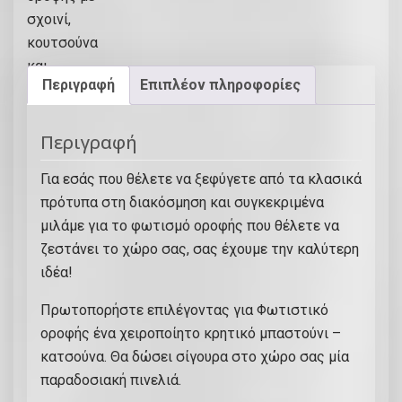
τ
ι
σ
Περιγραφή
Επιπλέον πληροφορίες
τ
ι
κ
Περιγραφή
ά
Για εσάς που θέλετε να ξεφύγετε από τα κλασικά
ο
πρότυπα στη διακόσμηση και συγκεκριμένα
ρ
μιλάμε για το φωτισμό οροφής που θέλετε να
ο
ζεστάνει το χώρο σας, σας έχουμε την καλύτερη
φ
ιδέα!
ή
ς
Πρωτοπορήστε επιλέγοντας για Φωτιστικό
μ
οροφής ένα χειροποίητο κρητικό μπαστούνι –
ε
κατσούνα. Θα δώσει σίγουρα στο χώρο σας μία
σ
παραδοσιακή πινελιά.
χ