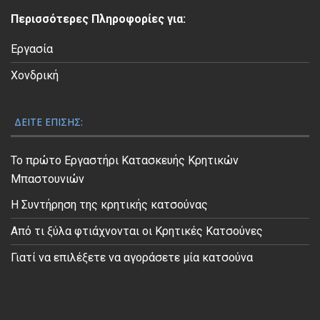
ε
Περισσότερες Πληροφορίες για:
ο
Εργασία
Χονδρική
ΔΕΊΤΕ ΕΠΊΣΗΣ:
Το πρώτο Εργαστήρι Κατασκευής Κρητικών
Μπαστουνιών
Η Συντήρηση της κρητικής κατσούνας
Από τι ξύλα φτιάχνονται οι Κρητικές Κατσούνες
Γιατί να επιλέξετε να αγοράσετε μία κατσούνα