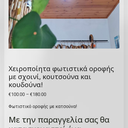
Χειροποίητα φωτιστικά οροφής
με σχοινί, κουτσούνα και
κουδούνα!
P
€
100.00
–
€
180.00
r
Φωτιστικό οροφής με κατσούνα!
i
c
Με την παραγγελία σας θα
e