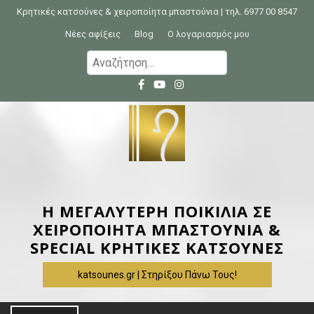
S
Κρητικές κατσούνες & χειροποίητα μπαστούνια | τηλ. 6977 00 8547
k
Νέες αφίξεις
Blog
Ο λογαριασμός μου
i
Α
p
ν
t
α
o
ζ
c
ή
o
τ
n
η
t
σ
e
η
Η ΜΕΓΑΛΥΤΕΡΗ ΠΟΙΚΙΛΙΑ ΣΕ
n
γ
ΧΕΙΡΟΠΟΙΗΤΑ ΜΠΑΣΤΟΥΝΙΑ &
t
ι
SPECIAL ΚΡΗΤΙΚΕΣ ΚΑΤΣΟΥΝΕΣ
α
katsounes.gr | Στηρίξου Πάνω Τους!
: