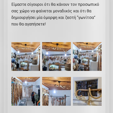
Είμαστε σίγουροι ότι θα κάνουν τον προσωπικό
ο
σας χώρο να φαίνεται μοναδικός και ότι θα
ι
δημιουργήσει μία όμορφη και ζεστή “γωνίτσα”
ν
που θα αγαπήσετε!
ί
,
κ
ο
υ
τ
σ
ο
ύ
ν
α
κ
α
ι