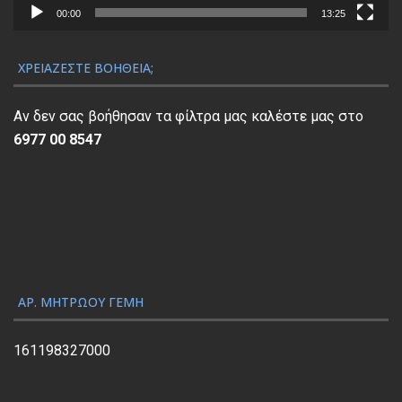
.
1
α
00:00
13:25
0
5
Α
0
.
ν
ΧΡΕΙΆΖΕΣΤΕ ΒΟΉΘΕΙΑ;
.
0
α
0
π
Αν δεν σας βοήθησαν τα φίλτρα μας καλέστε μας στο
.
α
6977 00 8547
ρ
α
γ
ω
γ
ή
ς
ΑΡ. ΜΗΤΡΏΟΥ ΓΕΜΗ
Β
ί
161198327000
ν
τ