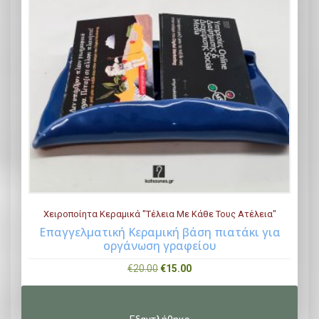
Χειροποίητα Κεραμικά "Τέλεια Με Κάθε Τους Ατέλεια"
Επαγγελματική Κεραμική βάση πιατάκι για
οργάνωση γραφείου
Buy Now
O
Η
€
20.00
€
15.00
r
τ
i
ρ