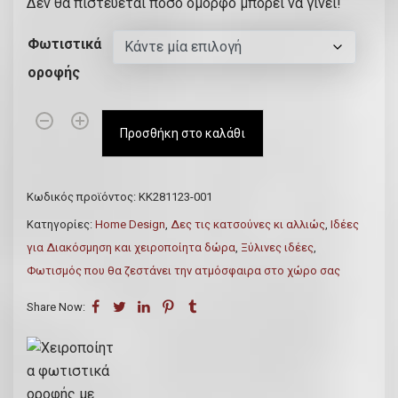
Δεν θα πιστεύεται πόσο όμορφο μπορεί να γίνει!
u
g
Φωτιστικά
h
οροφής
€
1
Χ
8
Προσθήκη στο καλάθι
ε
0
ι
.
ρ
0
Κωδικός προϊόντος:
ΚΚ281123-001
ο
0
Κατηγορίες:
Home Design
,
Δες τις κατσούνες κι αλλιώς
,
Ιδέες
π
για Διακόσμηση και χειροποίητα δώρα
,
Ξύλινες ιδέες
,
ο
Φωτισμός που θα ζεστάνει την ατμόσφαιρα στο χώρο σας
ί
η
Share Now:
τ
α
φ
ω