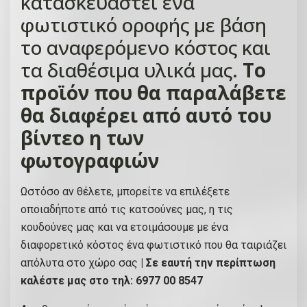
κατασκευαστεί ένα
r
φωτιστικό οροφής με βάση
a
το αναφερόμενο κόστος και
n
g
τα διαθέσιμα υλικά μας.
Το
e
προϊόν που θα παραλάβετε
:
θα διαφέρει από αυτό του
€
βίντεο η των
1
0
φωτογραφιών
0
.
Ωστόσο αν θέλετε, μπορείτε να επιλέξετε
0
οποιαδήποτε από τις κατσούνες μας, η τις
0
κουδούνες μας και να ετοιμάσουμε με ένα
t
διαφορετικό κόστος ένα φωτιστικό που θα ταιριάζει
h
απόλυτα στο χώρο σας
| Σε εαυτή την περίπτωση
r
καλέστε μας στο τηλ: 6977 00 8547
o