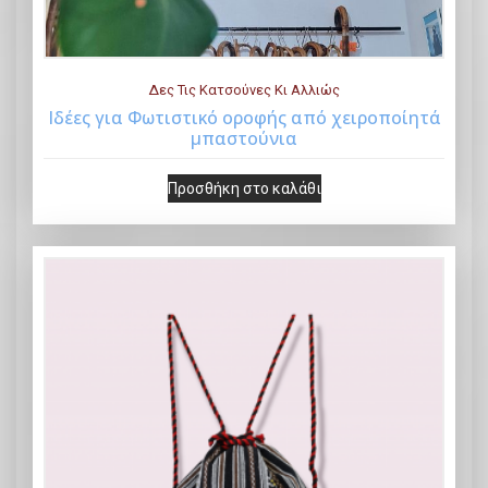
€
ι
2
:
0
€
Δες Τις Κατσούνες Κι Αλλιώς
.
1
Iδέες για Φωτιστικό οροφής από χειροποίητά
0
2
μπαστούνια
Buy Now
0
.
Προσθήκη στο καλάθι
.
0
0
.