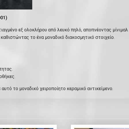
δ
Χ
01)
Κ
Χ
τιαγμένο εξ ολοκλήρου από λευκό πηλό, αποπνέοντας μίνιμαλ
0
 καθιστώντας το ένα μοναδικό διακοσμητικό στοιχείο.
9
0
2
2
τητας.
5
ιοθήκες.
-
0
αυτό το μοναδικό χειροποίητο κεραμικό αντικείμενο.
0
1
π
ο
σ