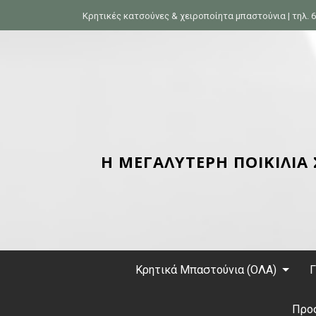
S
Κρητικές κατσούνες & χειροποίητα μπαστούνια | τηλ. 6
k
i
p
t
o
c
o
n
Η ΜΕΓΑΛΥΤΕΡΗ ΠΟΙΚΙΛΙΑ
t
e
n
t
Κρητικά Μπαστούνια (ΟΛΑ)
Γ
Προ