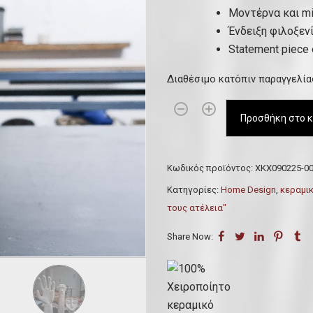
Μοντέρνα και mi
Ένδειξη φιλοξεν
Statement piece 
Διαθέσιμο κατόπιν παραγγελία
1
Προσθήκη στο κ
0
0
%
Κωδικός προϊόντος:
ΧΚΧ090225-0
Χ
Κατηγορίες:
Home Design
,
κεραμικ
ε
τους ατέλεια"
ι
ρ
Share Now:
ο
π
ο
ί