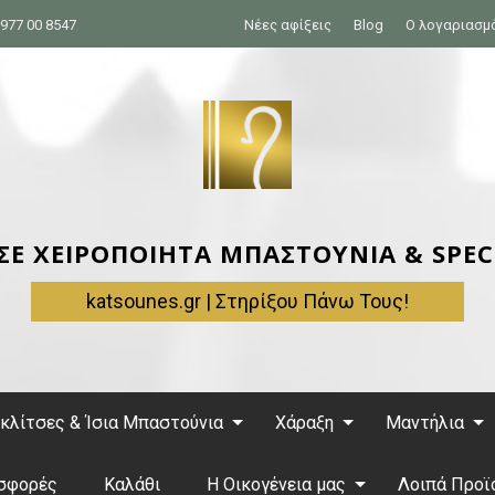
977 00 8547
Νέες αφίξεις
Blog
Ο λογαριασμ
 ΣΕ ΧΕΙΡΟΠΟΙΗΤΑ ΜΠΑΣΤΟΥΝΙΑ & SPEC
katsounes.gr | Στηρίξου Πάνω Τους!
κλίτσες & Ίσια Μπαστούνια
Χάραξη
Μαντήλια
σφορές
Καλάθι
Η Οικογένεια μας
Λοιπά Προϊ