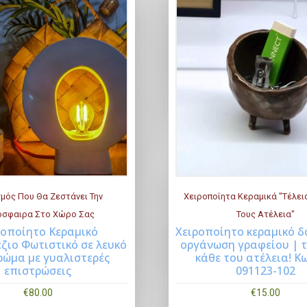
ό
τ
η
τ
α
μός Που Θα Ζεστάνει Την
Χειροποίητα Κεραμικά "Τέλει
όσφαιρα Στο Χώρο Σας
Τους Ατέλεια"
ροποίητο Κεραμικό
Χειροποίητο κεραμικό δ
Buy Now
Buy 
ζιο Φωτιστικό σε λευκό
οργάνωση γραφείου | τ
ρώμα με γυαλιστερές
κάθε του ατέλεια! Κ
επιστρώσεις
091123-102
€
80.00
€
15.00