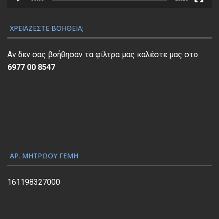
α
Α
ν
ΧΡΕΙΆΖΕΣΤΕ ΒΟΉΘΕΙΑ;
α
π
Αν δεν σας βοήθησαν τα φίλτρα μας καλέστε μας στο
α
6977 00 8547
ρ
α
γ
ω
γ
ή
ς
ΑΡ. ΜΗΤΡΏΟΥ ΓΕΜΗ
Β
ί
161198327000
ν
τ
ε