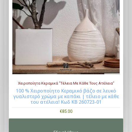
σ
ε
μ
ο
ρ
φ
ή
π
ρ
ό
β
Χειροποίητα Κεραμικά "Τέλεια Με Κάθε Τους Ατέλεια"
α
100 % Χειροποίητο Κεραμικό βάζο σε λευκό
γυαλιστερό χρώμα με καπάκι | τέλειο με κάθε
τ
Buy Now
του ατέλεια! Κωδ ΚΒ 260723-01
ο
.
€
85.00
Κ
ω