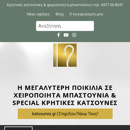
S
Κρητικές κατσούνες & χειροποίητα μπαστούνια | τηλ. 6977 00 8547
k
Νέες αφίξεις
Blog
Ο λογαριασμός μου
i
Α
p
ν
t
α
o
ζ
c
ή
o
τ
n
η
t
σ
e
η
Η ΜΕΓΑΛΥΤΕΡΗ ΠΟΙΚΙΛΙΑ ΣΕ
n
γ
ΧΕΙΡΟΠΟΙΗΤΑ ΜΠΑΣΤΟΥΝΙΑ &
t
ι
SPECIAL ΚΡΗΤΙΚΕΣ ΚΑΤΣΟΥΝΕΣ
α
katsounes.gr | Στηρίξου Πάνω Τους!
: