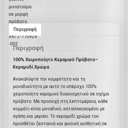
ε
ρ
α
μ
Περιγραφή
ι
κ
ό
Περιγραφή
δ
ι
100% Χειροποίητο Κεραμικό Πρόβατο–
α
Κεραμυδί Χρώμα
κ
Ανακαλύψτε την κομψότητα και τη
ο
μοναδικότητα με αυτό το υπέροχο 100%
σ
χειροποίητο κεραμικό διακοσμητικό σε σχήμα
μ
πρόβατο. Με προσοχή στη λεπτομέρεια, κάθε
η
κομμάτι είναι μοναδικό, κατασκευασμένο με
τ
αγάπη και μεράκι. Το κεραμυδί χρώμα του
ι
προσθέτει ζεστασιά και φυσική αισθητική σε
κ