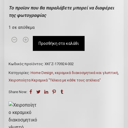
c
μ
Το προϊον που θα παραλάβετε μπορεί να διαφέρει
e
ή
της φωτογραφίας
w
ε
a
ί
1 σε απόθεμα
s
ν
Χ
:
α
Προσθήκη στο καλάθι
ε
€
ι
ι
2
:
ρ
5
€
Κωδικός προϊόντος:
ΧΚΓΖ-170924-002
ο
.
2
Κατηγορίες:
Home Design
,
κεραμικά διακοσμητικά και γλυπτική
,
π
0
0
Χειροποίητα Κεραμικά "Τέλεια με κάθε τους ατέλεια"
ο
0
.
ί
Share Now:
.
0
η
0
τ
.
ο
κ