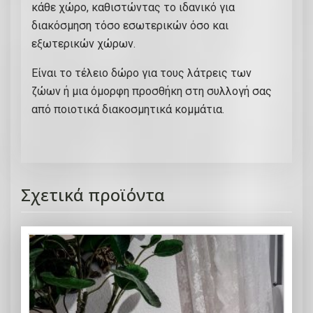
κάθε χώρο, καθιστώντας το ιδανικό για
ό
διακόσμηση τόσο εσωτερικών όσο και
γ
εξωτερικών χώρων.
λ
υ
Είναι το τέλειο δώρο για τους λάτρεις των
π
ζώων ή μια όμορφη προσθήκη στη συλλογή σας
τ
από ποιοτικά διακοσμητικά κομμάτια.
ό
μ
ι
ν
Σχετικά προϊόντα
ι
α
τ
ο
ύ
ρ
α