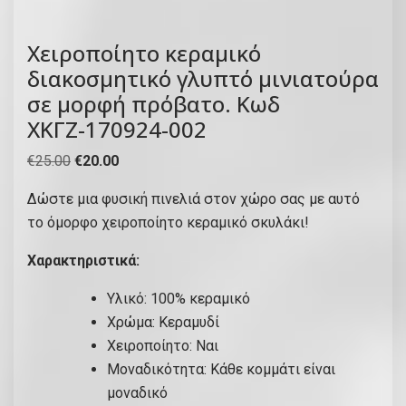
Χειροποίητο κεραμικό
διακοσμητικό γλυπτό μινιατούρα
σε μορφή πρόβατο. Κωδ
ΧΚΓΖ-170924-002
O
Η
€
25.00
€
20.00
r
τ
Δώστε μια φυσική πινελιά στον χώρο σας με αυτό
i
ρ
το όμορφο χειροποίητο κεραμικό σκυλάκι!
g
έ
i
χ
Χαρακτηριστικά:
n
ο
Υλικό: 100% κεραμικό
a
υ
Χρώμα: Κεραμυδί
l
σ
Χειροποίητο: Ναι
p
α
Μοναδικότητα: Κάθε κομμάτι είναι
r
τ
μοναδικό
i
ι