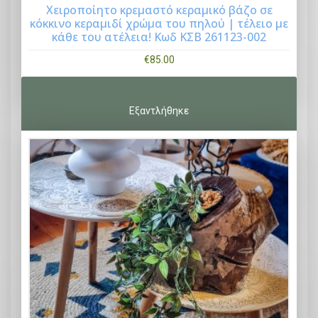
ο
Χειροποίητο κρεμαστό κεραμικό βάζο σε
σ
κόκκινο κεραμιδί χρώμα του πηλού | τέλειο με
Buy Now
κάθε του ατέλεια! Κωδ ΚΣΒ 261123-002
ό
τ
€
85.00
η
τ
α