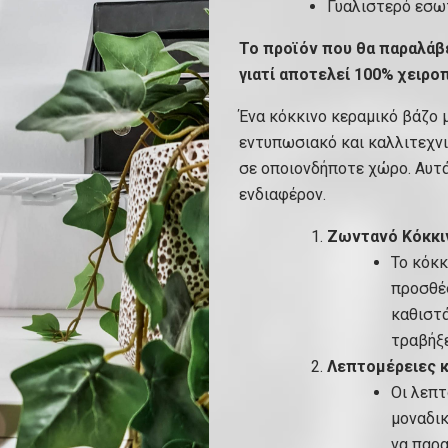
Γυαλιστερό εσω
Το προϊόν που θα παραλάβε
γιατί αποτελεί 100% χειρο
Ένα κόκκινο κεραμικό βάζο μ
εντυπωσιακό και καλλιτεχνι
σε οποιονδήποτε χώρο. Αυτά
ενδιαφέρον.
Ζωντανό Κόκκι
Το κόκκ
προσθέσ
καθιστά
τραβήξε
Λεπτομέρειες κ
Οι λεπτ
μοναδικ
να παρα