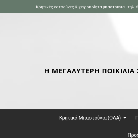
S
Κρητικές κατσούνες & χειροποίητα μπαστούνια | τηλ. 6
k
i
p
t
o
c
o
n
Η ΜΕΓΑΛΥΤΕΡΗ ΠΟΙΚΙΛΙΑ
t
e
n
t
Κρητικά Μπαστούνια (ΟΛΑ)
Γ
Προ