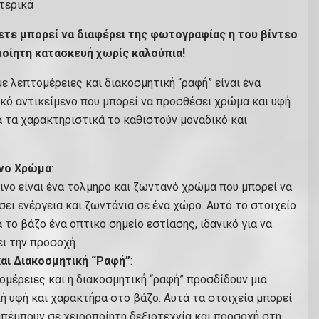
τερικά
τε μπορεί να διαφέρει της φωτογραφίας η του βίντεο
ποίητη κατασκευή χωρίς καλούπια!
ε λεπτομέρειες και διακοσμητική “ραφή” είναι ένα
κό αντικείμενο που μπορεί να προσθέσει χρώμα και υφή
 τα χαρακτηριστικά το καθιστούν μοναδικό και
νο Χρώμα
:
ινο είναι ένα τολμηρό και ζωντανό χρώμα που μπορεί να
ει ενέργεια και ζωντάνια σε ένα χώρο. Αυτό το στοιχείο
 το βάζο ένα οπτικό σημείο εστίασης, ιδανικό για να
ι την προσοχή.
αι Διακοσμητική “Ραφή”
:
ομέρειες και η διακοσμητική “ραφή” προσδίδουν μια
ή υφή και χαρακτήρα στο βάζο. Αυτά τα στοιχεία μπορεί
πέμπουν σε χειροποίητη δεξιοτεχνία και προσοχή στη