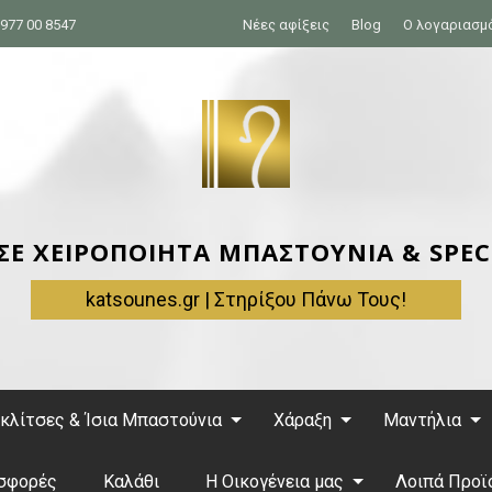
977 00 8547
Νέες αφίξεις
Blog
Ο λογαριασμ
 ΣΕ ΧΕΙΡΟΠΟΙΗΤΑ ΜΠΑΣΤΟΥΝΙΑ & SPEC
katsounes.gr | Στηρίξου Πάνω Τους!
κλίτσες & Ίσια Μπαστούνια
Χάραξη
Μαντήλια
σφορές
Καλάθι
Η Οικογένεια μας
Λοιπά Προϊ