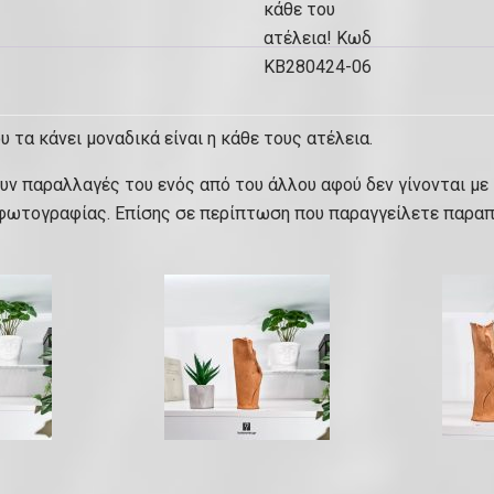
ζ
ο
μ
ε
λ
υ τα κάνει μοναδικά είναι η κάθε τους ατέλεια.
ε
π
ουν παραλλαγές του ενός από του άλλου αφού δεν γίνονται με
τ
 φωτογραφίας. Επίσης σε περίπτωση που παραγγείλετε παραπ
ο
μ
έ
ρ
ε
ι
ε
ς
κ