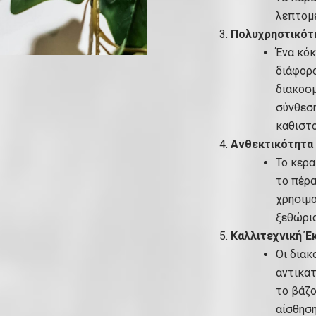
λεπτομέ
Πολυχρηστικότ
Ένα κόκ
διάφορο
διακοσμ
σύνθεση
καθιστο
Ανθεκτικότητα 
Το κερα
το πέρα
χρησιμ
ξεθώρι
Καλλιτεχνική 
Οι διακ
αντικατ
το βάζο
αίσθηση