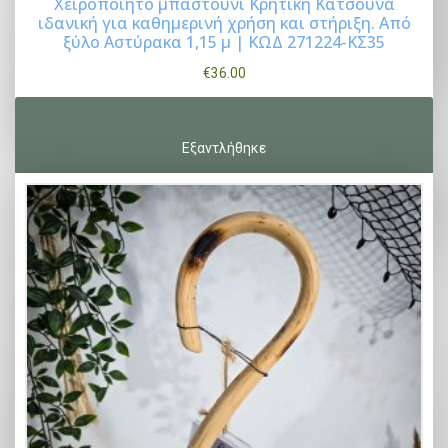
Χειροποίητο μπαστούνι Κρητική Κατσούνα
ιδανική για καθημερινή χρήση και στήριξη. Από
Buy Now
ξύλο Αστύρακα 1,15 μ | ΚΩΔ 271224-ΚΣ35
€
36.00