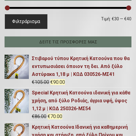
η
σ
Ε
Μ
Τιμή:
€30
—
€40
Φιλτράρισμα
η
λ
έ
γ
ά
γ
ι
ΔΕΙΤΕ ΤΙΣ ΠΡΟΣΦΟΡΕΣ ΜΑΣ
α
χ
ι
:
Στιβαρού τύπου Κρητική Κατσούνα που θα
ι
σ
εντυπωσιάσει όποιον τη δει. Από ξύλο
σ
τ
Αστύρακα 1,18 μ | ΚΩΔ 030526-ΜΣ41
τ
η
O
Η
€
105.00
€
90.00
η
τ
r
τ
Special Κρητική Κατσούνα ιδανική για κάθε
i
ρ
τ
ι
χρήση, από ξύλο Ροδιάς, άγρια υφή, ύψος
g
έ
1,12 μ | ΚΩΔ 250326-ΜΣ54
ι
μ
i
χ
O
Η
€
86.00
€
70.00
μ
ή
n
ο
r
τ
Κρητική Κατσούνα Ιδανική για καθημερινή
a
υ
ή
i
ρ
χρήση και στήριξη, από ξύλο Πρίνου και