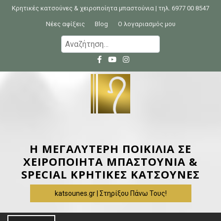
S
Κρητικές κατσούνες & χειροποίητα μπαστούνια | τηλ. 6977 00 8547
k
Νέες αφίξεις
Blog
Ο λογαριασμός μου
i
Α
p
ν
t
α
o
ζ
c
ή
o
τ
n
η
t
σ
e
η
Η ΜΕΓΑΛΥΤΕΡΗ ΠΟΙΚΙΛΙΑ ΣΕ
n
γ
ΧΕΙΡΟΠΟΙΗΤΑ ΜΠΑΣΤΟΥΝΙΑ &
t
ι
SPECIAL ΚΡΗΤΙΚΕΣ ΚΑΤΣΟΥΝΕΣ
α
katsounes.gr | Στηρίξου Πάνω Τους!
: