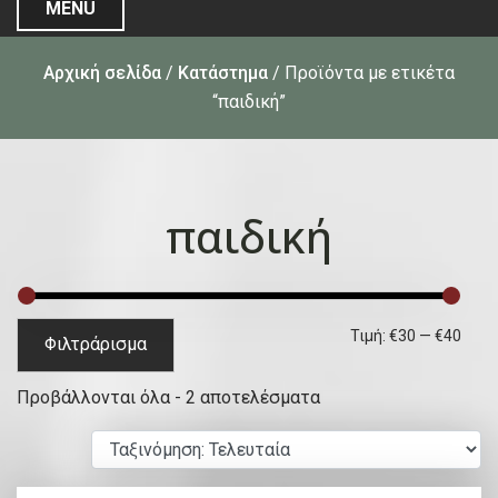
MENU
Αρχική σελίδα
/
Κατάστημα
/ Προϊόντα με ετικέτα
“παιδική”
παιδική
Ε
Μ
Τιμή:
€30
—
€40
Φιλτράρισμα
λ
έ
S
Προβάλλονται όλα - 2 αποτελέσματα
ά
γ
o
χ
ι
r
ι
σ
t