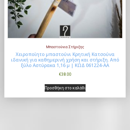
Μπαστούνια Στήριξης
Χειροποίητο μπαστούνι Κρητική Κατσούνα
ιδανική για καθημερινή χρήση και στήριξη. Από
Buy Now
ξύλο Αστύρακα 1,16 μ | ΚΩΔ 061224-ΑΑ
€
38.00
Προσθήκη στο καλάθι