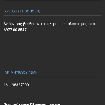
Α
ν
ΧΡΕΙΆΖΕΣΤΕ ΒΟΉΘΕΙΑ;
α
π
Αν δεν σας βοήθησαν τα φίλτρα μας καλέστε μας στο
α
6977 00 8547
ρ
α
γ
ω
γ
ή
ς
ΑΡ. ΜΗΤΡΏΟΥ ΓΕΜΗ
Β
ί
161198327000
ν
τ
ε
Περισσότερες Πληροφορίες για: