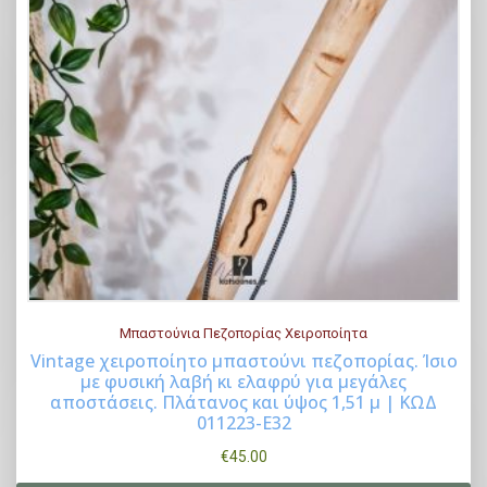
Μπαστούνια Πεζοπορίας Χειροποίητα
Vintage χειροποίητο μπαστούνι πεζοπορίας. Ίσιο
με φυσική λαβή κι ελαφρύ για μεγάλες
Buy Now
αποστάσεις. Πλάτανος και ύψος 1,51 μ | ΚΩΔ
011223-Ε32
€
45.00