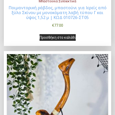
Μπαστούνια Συλλεκτικά
Ποιμαντορική ράβδος, μπαστούνι για Ιερείς από
ξύλο Σκίνου με μονοκόματη λαβή τύπου Γ και
Buy Now
ύψος 1,52 μ | ΚΩΔ 010726-ΣΤ05
€
77.00
Προσθήκη στο καλάθι