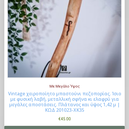
i
ι
c
μ
e
ή
w
ε
a
ί
s
ν
:
α
€
ι
6
:
4
€
.
5
Με Μεγάλο Ύψος
0
5
Vintage χειροποίητο μπαστούνι πεζοπορίας. Ίσιο
0
.
με φυσική λαβή, μεταλλική σφήνα κι ελαφρύ για
Buy Now
μεγάλες αποστάσεις. Πλάτανος και ύψος 1,42 μ |
.
0
ΚΩΔ 201023-XK35
0
.
€
45.00