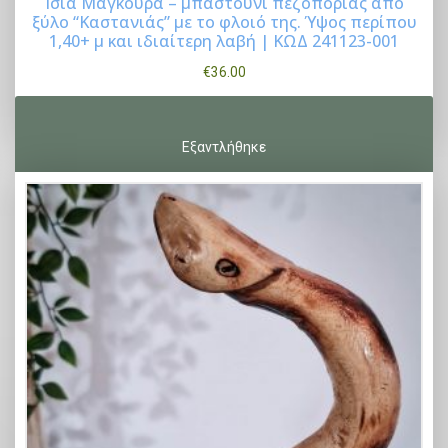
Ίσια Μαγκούρα – μπαστούνι πεζοπορίας από
ξύλο “Καστανιάς” με το φλοιό της. Ύψος περίπου
Buy Now
1,40+ μ και ιδιαίτερη λαβή | ΚΩΔ 241123-001
€
36.00