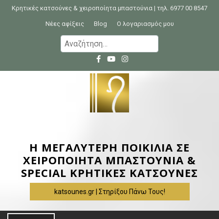
S
Κρητικές κατσούνες & χειροποίητα μπαστούνια | τηλ. 6977 00 8547
k
Νέες αφίξεις
Blog
Ο λογαριασμός μου
i
Α
p
ν
t
α
o
ζ
c
ή
o
τ
n
η
t
σ
e
η
Η ΜΕΓΑΛΥΤΕΡΗ ΠΟΙΚΙΛΙΑ ΣΕ
n
γ
ΧΕΙΡΟΠΟΙΗΤΑ ΜΠΑΣΤΟΥΝΙΑ &
t
ι
SPECIAL ΚΡΗΤΙΚΕΣ ΚΑΤΣΟΥΝΕΣ
α
katsounes.gr | Στηρίξου Πάνω Τους!
: