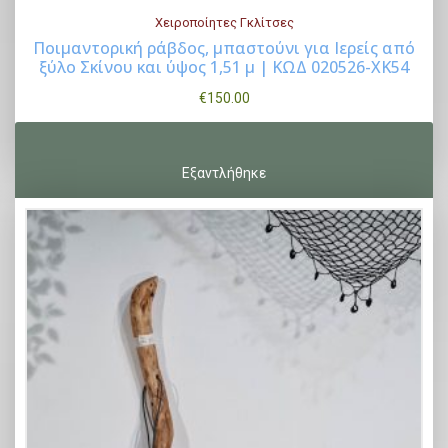
.
6
Χειροποίητες Γκλίτσες
0
0
Ποιμαντορική ράβδος, μπαστούνι για Ιερείς από
0
.
ξύλο Σκίνου και ύψος 1,51 μ | ΚΩΔ 020526-ΧΚ54
Buy Now
.
0
€
150.00
0
.