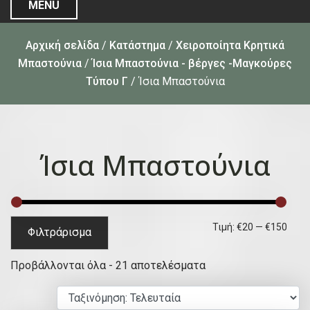
MENU
Αρχική σελίδα
/
Κατάστημα
/
Χειροποίητα Κρητικά
Μπαστούνια
/
Ίσια Μπαστούνια - βέργες -Μαγκούρες
Τύπου Γ
/ Ίσια Μπαστούνια
Ίσια Μπαστούνια
Ε
Μ
Τιμή:
€20
—
€150
Φιλτράρισμα
λ
έ
S
Προβάλλονται όλα - 21 αποτελέσματα
ά
γ
o
χ
ι
r