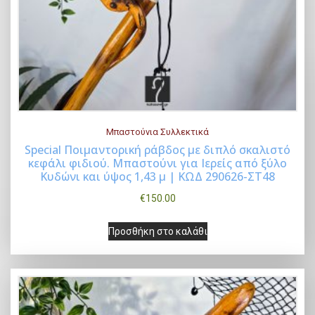
Μπαστούνια Συλλεκτικά
Special Ποιμαντορική ράβδος με διπλό σκαλιστό
κεφάλι φιδιού. Μπαστούνι για Ιερείς από ξύλο
Buy Now
Κυδώνι και ύψος 1,43 μ | ΚΩΔ 290626-ΣΤ48
€
150.00
Προσθήκη στο καλάθι