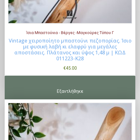
Ίσια Μπαστούνια - Βέργες -Μαγκούρες Τύπου Γ
Vintage χειροποίητο μπαστούνι πεζοπορίας. Ίσιο
με φυσική λαβή κι ελαφρύ για μεγάλες
Buy Now
αποστάσεις. Πλάτανος και ύψος 1,48 μ | ΚΩΔ
011223-Κ28
€
45.00