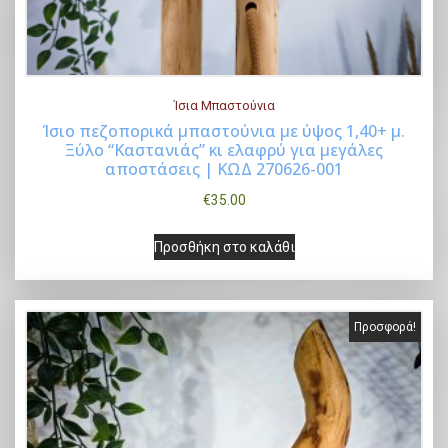
Ίσια Μπαστούνια
Ίσιο πεζοπορικά μπαστούνια με ύψος 1,40+ μ.
Ξύλο “Καστανιάς” κι ελαφρύ για μεγάλες
Buy Now
αποστάσεις | ΚΩΔ 270626-001
€
35.00
Προσθήκη στο καλάθι
Προσφορά!