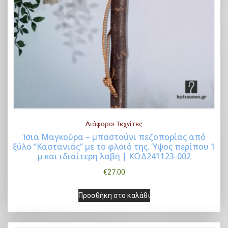
Διάφοροι Τεχνίτες
Ίσια Μαγκούρα – μπαστούνι πεζοπορίας από
ξύλο “Καστανιάς” με το φλοιό της. Ύψος περίπου 1
Buy Now
μ και ιδιαίτερη λαβή | ΚΩΔ241123-002
€
27.00
Προσθήκη στο καλάθι