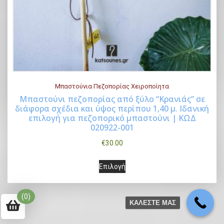
Μπαστούνια Πεζοπορίας Χειροποίητα
Μπαστούνι πεζοπορίας από ξύλο “Κρανιάς” σε
Α
διάφορα σχέδια και ύψος περίπου 1,40 μ. Ιδανική
Επιλογή
επιλογή για πεζοπορικό μπαστούνι | ΚΩΔ
υ
020922-001
τ
€
30.00
ό
Α
τ
Επιλογή
υ
ο
τ
π
(0)
ό
ρ
ΚΑΛΕΣΤΕ ΜΑΣ
τ
ο
ο
ϊ