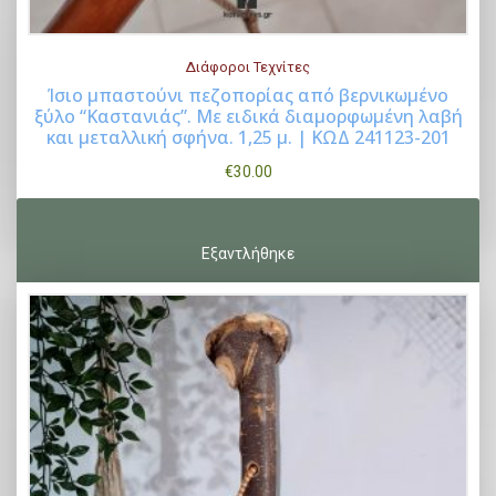
Διάφοροι Τεχνίτες
Ίσιo μπαστούνι πεζοπορίας από βερνικωμένο
ξύλο “Καστανιάς”. Με ειδικά διαμορφωμένη λαβή
Buy Now
και μεταλλική σφήνα. 1,25 μ. | ΚΩΔ 241123-201
€
30.00