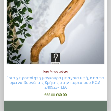
Ίσια Μπαστούνια
Ίσια χειροποίητη μαγκούρα με άγρια υφή, απο τα
ορεινά βουνά της Κρήτης στην πόρτα σου ΚΩΔ:
Buy Now
240925-ΙΣΙΑ
O
Η
€
68.00
€
60.00
r
τ
i
ρ