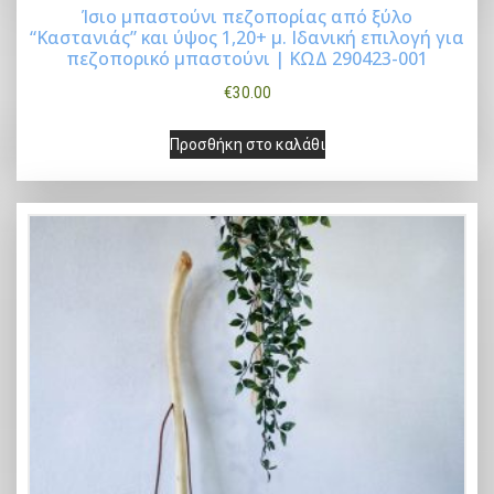
Ίσιo μπαστούνι πεζοπορίας από ξύλο
“Καστανιάς” και ύψος 1,20+ μ. Ιδανική επιλογή για
Buy Now
πεζοπορικό μπαστούνι | ΚΩΔ 290423-001
€
30.00
Προσθήκη στο καλάθι