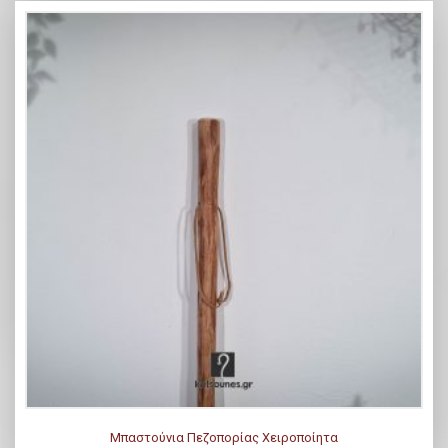
Μπαστούνια Πεζοπορίας Χειροποίητα