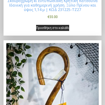
Σκουρόχρωμη κι εντυπωσιακή Κρητική Κατσούνα
Ιδανική για καθημερινή χρήση. Ξύλο Πρίνου και
Buy Now
ύψος 1,14 μ | ΚΩΔ 231225-ΤΖ27
€
55.00
Προσθήκη στο καλάθι