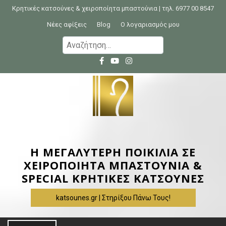
S
Κρητικές κατσούνες & χειροποίητα μπαστούνια | τηλ. 6977 00 8547
k
Νέες αφίξεις
Blog
Ο λογαριασμός μου
i
Α
p
ν
t
α
o
ζ
c
ή
o
τ
n
η
t
σ
e
η
Η ΜΕΓΑΛΥΤΕΡΗ ΠΟΙΚΙΛΙΑ ΣΕ
n
γ
ΧΕΙΡΟΠΟΙΗΤΑ ΜΠΑΣΤΟΥΝΙΑ &
t
ι
SPECIAL ΚΡΗΤΙΚΕΣ ΚΑΤΣΟΥΝΕΣ
α
katsounes.gr | Στηρίξου Πάνω Τους!
: