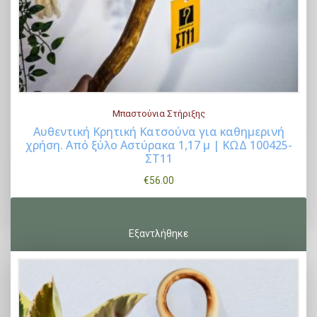
Μπαστούνια Στήριξης
Αυθεντική Κρητική Κατσούνα για καθημερινή
χρήση. Από ξύλο Αστύρακα 1,17 μ | ΚΩΔ 100425-
Buy Now
ΣΤ11
€
56.00