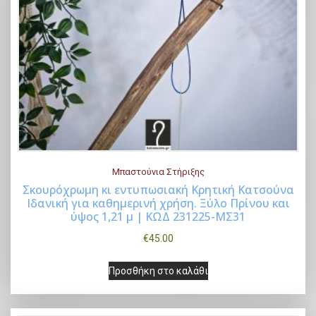
Μπαστούνια Στήριξης
Σκουρόχρωμη κι εντυπωσιακή Κρητική Κατσούνα
Ιδανική για καθημερινή χρήση. Ξύλο Πρίνου και
Buy Now
ύψος 1,21 μ | ΚΩΔ 231225-ΜΣ31
€
45.00
Προσθήκη στο καλάθι