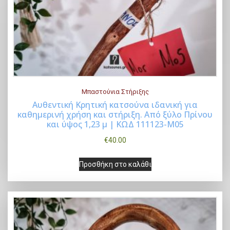
Μπαστούνια Στήριξης
Αυθεντική Κρητική κατσούνα ιδανική για
καθημερινή χρήση και στήριξη. Από ξύλο Πρίνου
Buy Now
και ύψος 1,23 μ | ΚΩΔ 111123-Μ05
€
40.00
Προσθήκη στο καλάθι