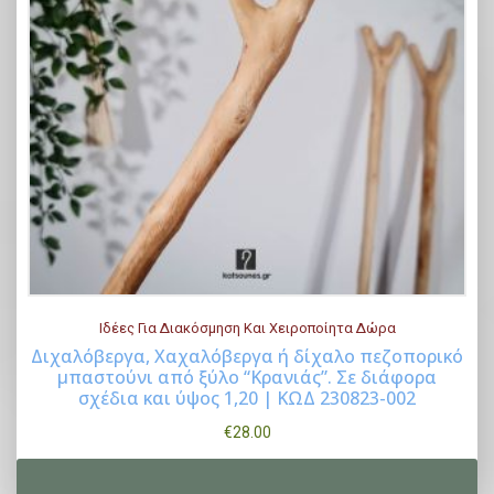
Ιδέες Για Διακόσμηση Και Χειροποίητα Δώρα
Διχαλόβεργα, Χαχαλόβεργα ή δίχαλο πεζοπορικό
μπαστούνι από ξύλο “Κρανιάς”. Σε διάφορα
Buy Now
σχέδια και ύψος 1,20 | ΚΩΔ 230823-002
€
28.00