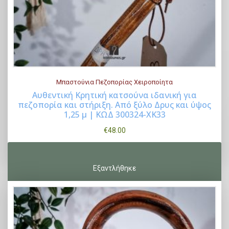
Μπαστούνια Πεζοπορίας Χειροποίητα
Αυθεντική Κρητική κατσούνα ιδανική για
πεζοπορία και στήριξη. Από ξύλο Δρυς και ύψος
Buy Now
1,25 μ | ΚΩΔ 300324-ΧΚ33
€
48.00