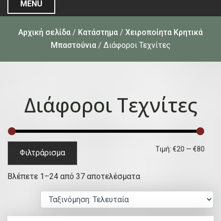
MENU
Αρχική σελίδα
/
Κατάστημα
/
Χειροποίητα Κρητικά
Μπαστούνια
/ Διάφοροι Τεχνίτες
Διάφοροι Τεχνίτες
Ε
Μ
Τιμή:
€20
—
€80
Φιλτράρισμα
λ
έ
S
Βλέπετε 1–24 από 37 αποτελέσματα
ά
γ
o
χ
ι
r
ι
σ
t