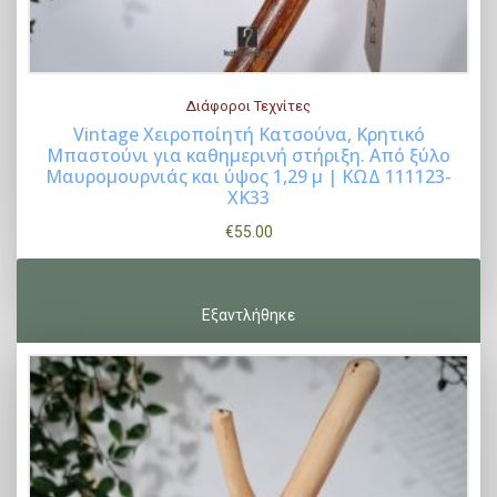
Διάφοροι Τεχνίτες
Vintage Χειροποίητή Κατσούνα, Κρητικό
Μπαστούνι για καθημερινή στήριξη. Από ξύλο
Buy Now
Μαυρομουρνιάς και ύψος 1,29 μ | ΚΩΔ 111123-
ΧΚ33
€
55.00