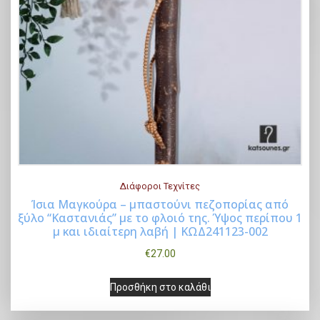
Διάφοροι Τεχνίτες
Ίσια Μαγκούρα – μπαστούνι πεζοπορίας από
ξύλο “Καστανιάς” με το φλοιό της. Ύψος περίπου 1
Buy Now
μ και ιδιαίτερη λαβή | ΚΩΔ241123-002
€
27.00
Προσθήκη στο καλάθι