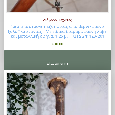
Διάφοροι Τεχνίτες
Ίσιo μπαστούνι πεζοπορίας από βερνικωμένο
ξύλο “Καστανιάς”. Με ειδικά διαμορφωμένη λαβή
Buy Now
και μεταλλική σφήνα. 1,25 μ. | ΚΩΔ 241123-201
€
30.00