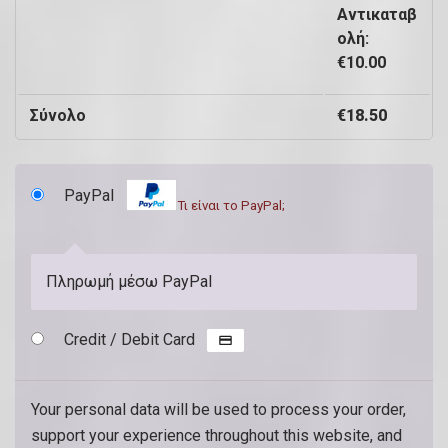
.
Αντικαταβ
ολή:
€
10.00
(
π
Σύνολο
€
18.50
ρ
ο
PayPal
α
Τι είναι το PayPal;
ι
ρ
Πληρωμή μέσω PayPal
ε
τ
Credit / Debit Card
ι
κ
Your personal data will be used to process your order,
ό
support your experience throughout this website, and