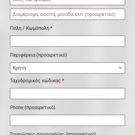
.
Δ
ι
(
Πόλη / Κωμόπολη
*
α
π
μ
ρ
έ
Περιφέρεια
(προαιρετικό)
ο
ρ
α
Κρήτη
ι
ι
σ
Ταχυδρομικός κώδικας
*
ρ
μ
ε
α
τ
Phone
(προαιρετικό)
,
ι
σ
κ
ο
ό
Σημειώσεις παραγγελίας
(προαιρετικό)