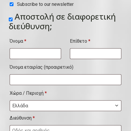
Subscribe to our newsletter
υ
Αποστολή σε διαφορετική
ί
διεύθυνση;
τ
α
Όνομα
*
Επίθετο
*
,
μ
ο
Όνομα εταιρίας
(προαιρετικό)
ν
ά
δ
Χώρα / Περιοχή
*
α
Ελλάδα
κ
Διεύθυνση
*
λ
π