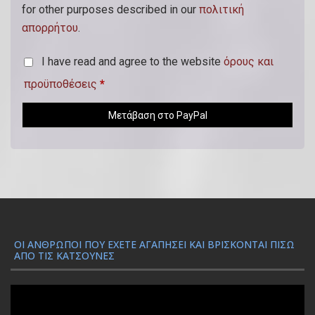
)
for other purposes described in our
πολιτική
απορρήτου
.
I have read and agree to the website
όρους και
προϋποθέσεις
*
Μετάβαση στο PayPal
ΟΙ ΆΝΘΡΩΠΟΙ ΠΟΥ ΈΧΕΤΕ ΑΓΑΠΉΣΕΙ ΚΑΙ ΒΡΊΣΚΟΝΤΑΙ ΠΊΣΩ
ΑΠΌ ΤΙΣ ΚΑΤΣΟΎΝΕΣ
Π
ρ