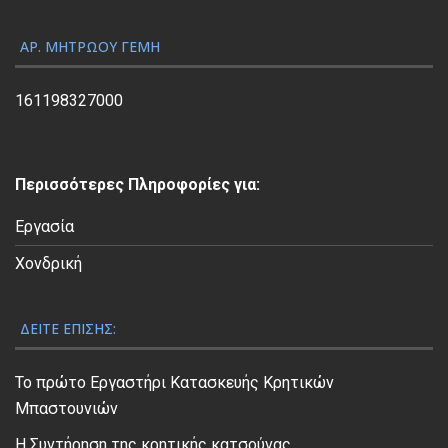
ή
ς
ΑΡ. ΜΗΤΡΏΟΥ ΓΕΜΗ
Β
ί
161198327000
ν
τ
ε
Περισσότερες Πληροφορίες για:
ο
Εργασία
Χονδρική
ΔΕΊΤΕ ΕΠΊΣΗΣ:
Το πρώτο Εργαστήρι Κατασκευής Κρητικών
Μπαστουνιών
Η Συντήρηση της κρητικής κατσούνας