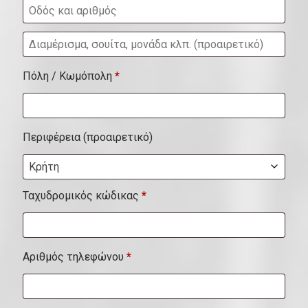
Δ
ι
Πόλη / Κωμόπολη
*
α
μ
έ
Περιφέρεια
(προαιρετικό)
ρ
Κρήτη
ι
σ
Ταχυδρομικός κώδικας
*
μ
α
Αριθμός τηλεφώνου
*
,
σ
ο