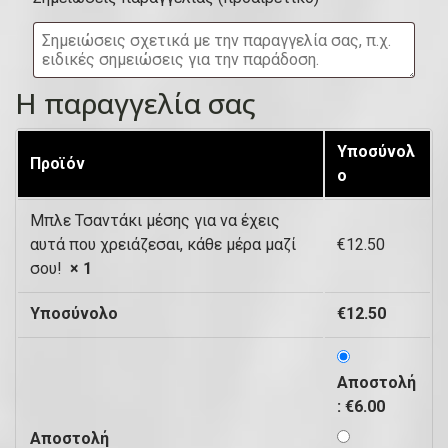
υ
)
ί
τ
Η παραγγελία σας
α
,
Υποσύνολ
Προϊόν
μ
ο
ο
Μπλε Τσαντάκι μέσης για να έχεις
ν
αυτά που χρειάζεσαι, κάθε μέρα μαζί
€
12.50
ά
σου!
× 1
δ
Υποσύνολο
€
12.50
α
κ
Αποστολή
λ
:
€
6.00
π
Αποστολή