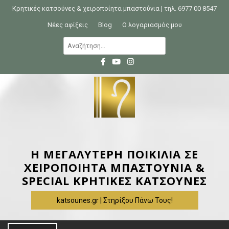
S
Κρητικές κατσούνες & χειροποίητα μπαστούνια | τηλ. 6977 00 8547
k
Νέες αφίξεις
Blog
Ο λογαριασμός μου
i
Α
p
ν
t
α
o
ζ
c
ή
o
τ
n
η
t
σ
e
η
Η ΜΕΓΑΛΥΤΕΡΗ ΠΟΙΚΙΛΙΑ ΣΕ
n
γ
ΧΕΙΡΟΠΟΙΗΤΑ ΜΠΑΣΤΟΥΝΙΑ &
t
ι
SPECIAL ΚΡΗΤΙΚΕΣ ΚΑΤΣΟΥΝΕΣ
α
katsounes.gr | Στηρίξου Πάνω Τους!
: