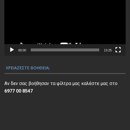
ό
γ
ρ
α
μ
μ
α
00:00
13:25
Α
ν
ΧΡΕΙΆΖΕΣΤΕ ΒΟΉΘΕΙΑ;
α
π
Αν δεν σας βοήθησαν τα φίλτρα μας καλέστε μας στο
α
6977 00 8547
ρ
α
γ
ω
γ