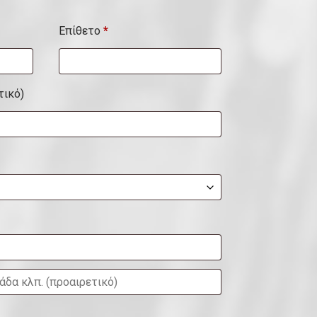
Επίθετο
*
τικό)