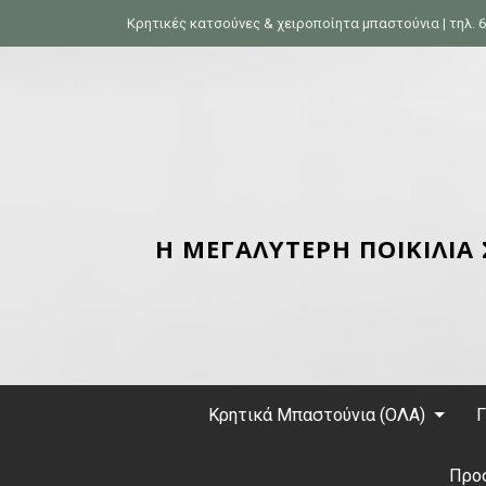
S
Κρητικές κατσούνες & χειροποίητα μπαστούνια | τηλ. 6
k
i
p
t
o
c
o
n
Η ΜΕΓΑΛΥΤΕΡΗ ΠΟΙΚΙΛΙΑ
t
e
n
t
Κρητικά Μπαστούνια (ΟΛΑ)
Γ
Προ