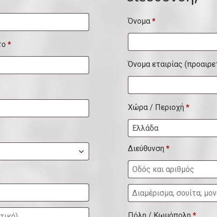
Όνομα
*
το
*
Όνομα εταιρίας
(προαιρε
Χώρα / Περιοχή
*
Ελλάδα
Διεύθυνση
*
Δ
ι
Πόλη / Κωμόπολη
*