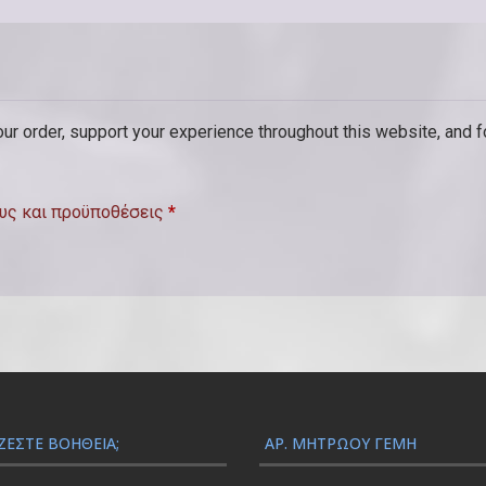
π
ρ
ο
α
our order, support your experience throughout this website, and 
ι
ρ
υς και προϋποθέσεις
*
ε
τ
ι
κ
ό
)
ΖΕΣΤΕ ΒΟΉΘΕΙΑ;
ΑΡ. ΜΗΤΡΏΟΥ ΓΕΜΗ