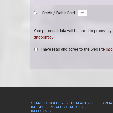
(
Credit / Debit Card
π
ρ
Your personal data will be used to process y
ο
απορρήτου
.
α
ι
I have read and agree to the website
όρο
ρ
ε
τ
ι
κ
ό
ΟΙ ΆΝΘΡΩΠΟΙ ΠΟΥ ΈΧΕΤΕ ΑΓΑΠΉΣΕΙ
ΧΡΕΙΆ
)
ΚΑΙ ΒΡΊΣΚΟΝΤΑΙ ΠΊΣΩ ΑΠΌ ΤΙΣ
ΚΑΤΣΟΎΝΕΣ