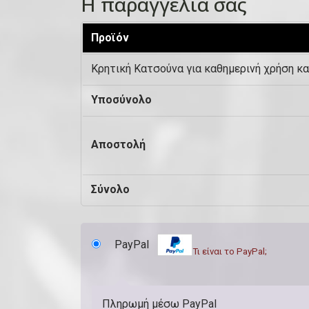
Η παραγγελία σας
τ
Προϊόν
α
,
Κρητική Κατσούνα για καθημερινή χρήση κ
μ
Υποσύνολο
ο
ν
Αποστολή
ά
δ
Σύνολο
α
κ
λ
PayPal
Τι είναι το PayPal;
π
.
Πληρωμή μέσω PayPal