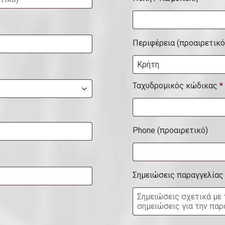
α
μ
έ
Περιφέρεια
(προαιρετικό
ρ
Κρήτη
ι
σ
Ταχυδρομικός κώδικας
*
μ
α
Phone
(προαιρετικό)
,
σ
ο
Σημειώσεις παραγγελία
υ
ί
τ