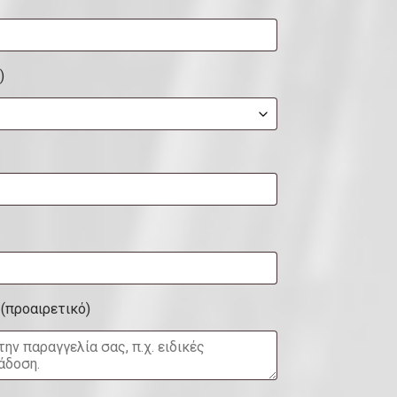
)
ς
(προαιρετικό)