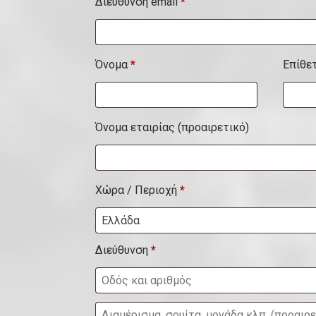
Διεύθυνση email
*
Όνομα
*
Επίθε
Όνομα εταιρίας
(προαιρετικό)
Χώρα / Περιοχή
*
Ελλάδα
Διεύθυνση
*
Δ