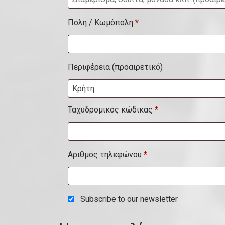
ι
Πόλη / Κωμόπολη
*
α
μ
έ
Περιφέρεια
(προαιρετικό)
ρ
Κρήτη
ι
σ
Ταχυδρομικός κώδικας
*
μ
α
Αριθμός τηλεφώνου
*
,
σ
ο
Subscribe to our newsletter
υ
ί