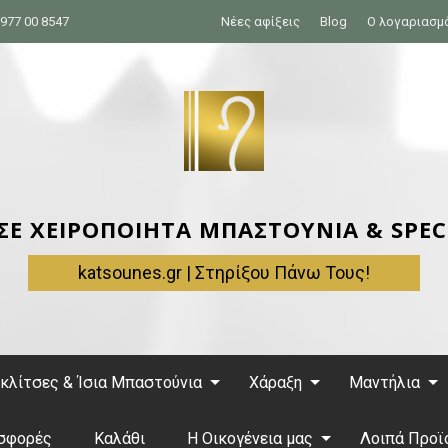
977 00 8547
Νέες αφίξεις
Blog
Ο λογαριασμ
 ΣΕ ΧΕΙΡΟΠΟΙΗΤΑ ΜΠΑΣΤΟΥΝΙΑ & SPEC
katsounes.gr | Στηρίξου Πάνω Τους!
κλίτσες & Ίσια Μπαστούνια
Χάραξη
Μαντήλια
σφορές
Καλάθι
Η Οικογένεια μας
Λοιπά Προϊ