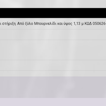
α
,
μ
αι στήριξη. Από ξύλο Μπουρνελίδι και ύψος 1,13 μ ΚΩΔ 0506
ο
ν
ά
δ
α
κ
λ
π
.
(