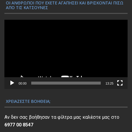
ΟΙ ΆΝΘΡΩΠΟΙ ΠΟΥ ΈΧΕΤΕ ΑΓΑΠΉΣΕΙ ΚΑΙ ΒΡΊΣΚΟΝΤΑΙ ΠΊΣΩ
ΑΠΌ ΤΙΣ ΚΑΤΣΟΎΝΕΣ
Π
ρ
ό
γ
ρ
α
μ
μ
α
00:00
13:25
Α
ν
ΧΡΕΙΆΖΕΣΤΕ ΒΟΉΘΕΙΑ;
α
π
Αν δεν σας βοήθησαν τα φίλτρα μας καλέστε μας στο
α
6977 00 8547
ρ