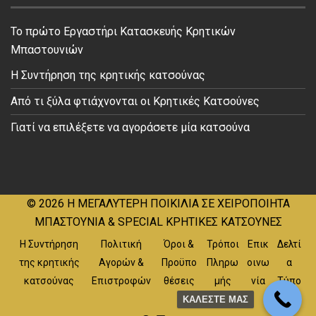
Το πρώτο Εργαστήρι Κατασκευής Κρητικών
Μπαστουνιών
Η Συντήρηση της κρητικής κατσούνας
Από τι ξύλα φτιάχνονται οι Κρητικές Κατσούνες
Γιατί να επιλέξετε να αγοράσετε μία κατσούνα
© 2026
Η ΜΕΓΑΛΥΤΕΡΗ ΠΟΙΚΙΛΙΑ ΣΕ ΧΕΙΡΟΠΟΙΗΤΑ
ΜΠΑΣΤΟΥΝΙΑ & SPECIAL ΚΡΗΤΙΚΕΣ ΚΑΤΣΟΥΝΕΣ
Η Συντήρηση
Πολιτική
Όροι &
Τρόποι
Επικ
Δελτί
της κρητικής
Αγορών &
Προϋπο
Πληρω
οινω
α
κατσούνας
Επιστροφών
θέσεις
μής
νία
Τύπο
υ
ΚΑΛΕΣΤΕ ΜΑΣ