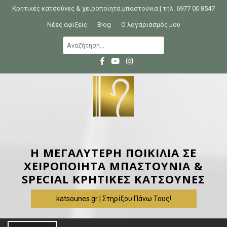
S
Κρητικές κατσούνες & χειροποίητα μπαστούνια | τηλ. 6977 00 8547
k
Νέες αφίξεις
Blog
Ο λογαριασμός μου
i
Α
p
ν
t
α
o
ζ
c
ή
o
τ
n
η
t
σ
e
η
Η ΜΕΓΑΛΥΤΕΡΗ ΠΟΙΚΙΛΙΑ ΣΕ
n
γ
ΧΕΙΡΟΠΟΙΗΤΑ ΜΠΑΣΤΟΥΝΙΑ &
t
ι
SPECIAL ΚΡΗΤΙΚΕΣ ΚΑΤΣΟΥΝΕΣ
α
katsounes.gr | Στηρίξου Πάνω Τους!
: