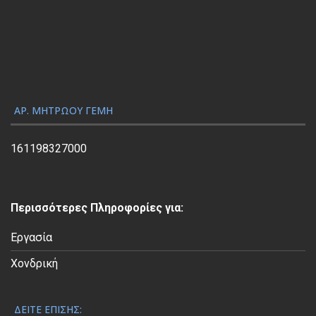
α
γ
ω
γ
ή
ς
ΑΡ. ΜΗΤΡΏΟΥ ΓΕΜΗ
Β
ί
161198327000
ν
τ
ε
Περισσότερες Πληροφορίες για:
ο
Εργασία
Χονδρική
ΔΕΊΤΕ ΕΠΊΣΗΣ: