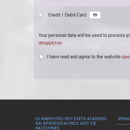
(
Credit / Debit Card
π
ρ
Your personal data will be used to process y
ο
απορρήτου
.
α
ι
I have read and agree to the website
όρο
ρ
ε
τ
ι
κ
ό
ΟΙ ΆΝΘΡΩΠΟΙ ΠΟΥ ΈΧΕΤΕ ΑΓΑΠΉΣΕΙ
ΧΡΕΙΆ
)
ΚΑΙ ΒΡΊΣΚΟΝΤΑΙ ΠΊΣΩ ΑΠΌ ΤΙΣ
ΚΑΤΣΟΎΝΕΣ