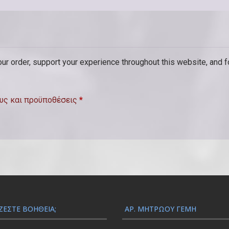
π
ρ
ο
α
our order, support your experience throughout this website, and 
ι
ρ
υς και προϋποθέσεις
*
ε
τ
ι
κ
ό
)
ΖΕΣΤΕ ΒΟΉΘΕΙΑ;
ΑΡ. ΜΗΤΡΏΟΥ ΓΕΜΗ