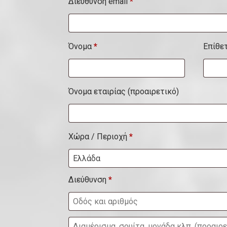
Διεύθυνση email
*
Όνομα
*
Επίθε
Όνομα εταιρίας
(προαιρετικό)
Χώρα / Περιοχή
*
Ελλάδα
Διεύθυνση
*
Δ