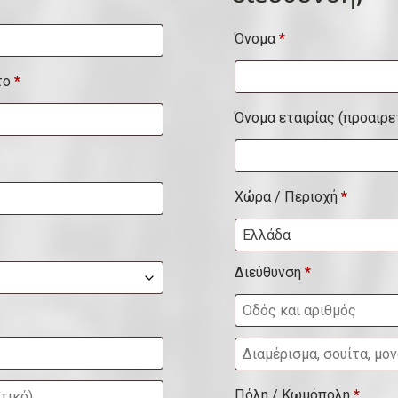
Όνομα
*
το
*
Όνομα εταιρίας
(προαιρε
Χώρα / Περιοχή
*
Ελλάδα
Διεύθυνση
*
Δ
ι
Πόλη / Κωμόπολη
*