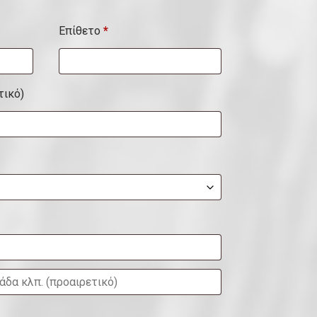
Επίθετο
*
τικό)