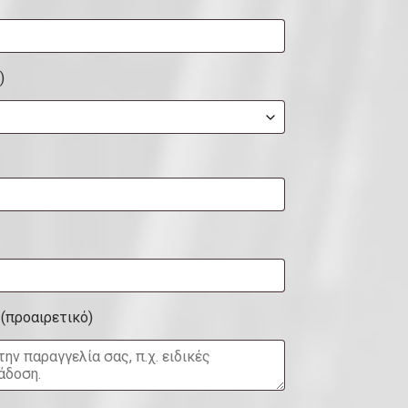
)
ς
(προαιρετικό)