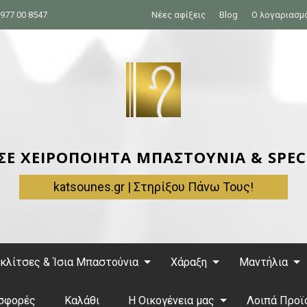
977 00 8547
Νέες αφίξεις
Blog
Ο λογαριασμ
 ΣΕ ΧΕΙΡΟΠΟΙΗΤΑ ΜΠΑΣΤΟΥΝΙΑ & SPEC
katsounes.gr | Στηρίξου Πάνω Τους!
κλίτσες & Ίσια Μπαστούνια
Χάραξη
Μαντήλια
σφορές
Καλάθι
Η Οικογένεια μας
Λοιπά Προϊ