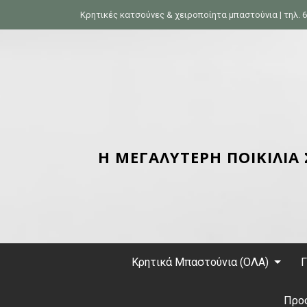
S
Κρητικές κατσούνες & χειροποίητα μπαστούνια | τηλ. 6
k
i
p
t
o
c
o
n
Η ΜΕΓΑΛΥΤΕΡΗ ΠΟΙΚΙΛΙΑ
t
e
n
t
Κρητικά Μπαστούνια (ΟΛΑ)
Γ
Προ