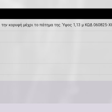
α
,
μ
ο την κορυφή μέχρι το πάτημα της. Ύψος 1,13 μ ΚΩΔ 060825
ο
ν
ά
δ
α
κ
λ
π
.
(