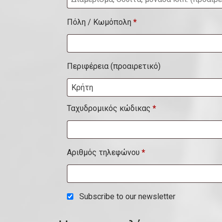
ι
Πόλη / Κωμόπολη
*
α
μ
έ
Περιφέρεια
(προαιρετικό)
ρ
Κρήτη
ι
σ
Ταχυδρομικός κώδικας
*
μ
α
Αριθμός τηλεφώνου
*
,
σ
ο
Subscribe to our newsletter
υ
ί