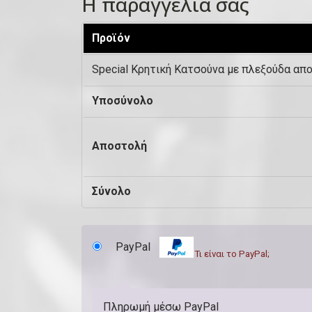
Η παραγγελία σας
τ
Προϊόν
α
,
Special Κρητική Kατσούνα με πλεξούδα απ
μ
Υποσύνολο
ο
ν
Αποστολή
ά
δ
Σύνολο
α
κ
λ
PayPal
Τι είναι το PayPal;
π
.
Πληρωμή μέσω PayPal