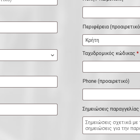
α
μ
έ
Περιφέρεια
(προαιρετικό
ρ
Κρήτη
ι
σ
Ταχυδρομικός κώδικας
*
μ
α
Phone
(προαιρετικό)
,
σ
ο
Σημειώσεις παραγγελία
υ
ί
τ