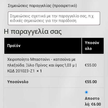
ο
ό
Σημειώσεις παραγγελίας
(προαιρετικό)
υ
)
ί
τ
Η παραγγελία σας
α
,
Υποσύν
Προϊόν
μ
ολο
ο
Χειροποίητο Μπαστούνι - κατσούνα με
ν
πλεξούδα. Ξύλο Πρίνος και ύψος1,03 μ |
€
55.00
ά
ΚΩΔ 201023-Ζ1
× 1
δ
Υποσύνολο
€
55.00
α
κ
Αποστο
λ
λή:
€
6.00