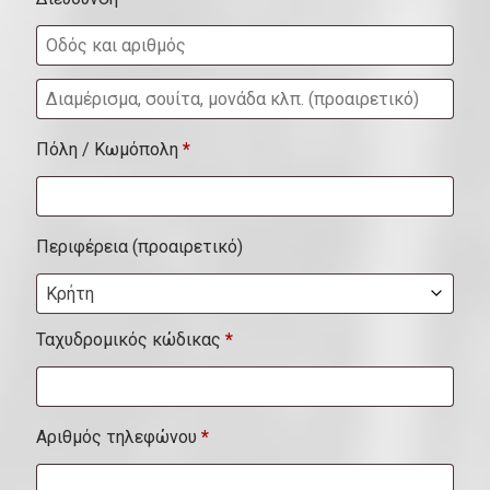
Δ
ι
Πόλη / Κωμόπολη
*
α
μ
έ
Περιφέρεια
(προαιρετικό)
ρ
Κρήτη
ι
σ
Ταχυδρομικός κώδικας
*
μ
α
Αριθμός τηλεφώνου
*
,
σ