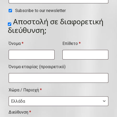
ο
Subscribe to our newsletter
υ
Αποστολή σε διαφορετική
ί
διεύθυνση;
τ
α
Όνομα
*
Επίθετο
*
,
μ
ο
Όνομα εταιρίας
(προαιρετικό)
ν
ά
δ
Χώρα / Περιοχή
*
α
Ελλάδα
κ
Διεύθυνση
*
λ