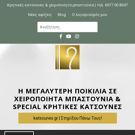
S
Κρητικές κατσούνες & χειροποίητα μπαστούνια | τηλ. 6977 00 8547
k
Νέες αφίξεις
Blog
Ο λογαριασμός μου
i
Α
p
ν
t
α
o
ζ
c
ή
o
τ
n
η
t
σ
e
η
Η ΜΕΓΑΛΥΤΕΡΗ ΠΟΙΚΙΛΙΑ ΣΕ
n
γ
ΧΕΙΡΟΠΟΙΗΤΑ ΜΠΑΣΤΟΥΝΙΑ &
t
ι
SPECIAL ΚΡΗΤΙΚΕΣ ΚΑΤΣΟΥΝΕΣ
α
katsounes.gr | Στηρίξου Πάνω Τους!
: