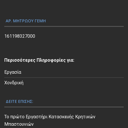
γ
ή
ς
ΑΡ. ΜΗΤΡΏΟΥ ΓΕΜΗ
Β
ί
161198327000
ν
τ
ε
Περισσότερες Πληροφορίες για:
ο
Εργασία
Χονδρική
ΔΕΊΤΕ ΕΠΊΣΗΣ:
Το πρώτο Εργαστήρι Κατασκευής Κρητικών
Μπαστουνιών