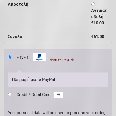
π
Αποστολή
.
Αντικατ
αβολή:
€
10.00
(
π
Σύνολο
€
61.00
ρ
ο
PayPal
α
Τι είναι το PayPal;
ι
ρ
Πληρωμή μέσω PayPal
ε
τ
Credit / Debit Card
ι
κ
Your personal data will be used to process your order,