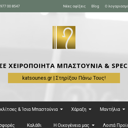
977 00 8547
Νέες αφίξεις
Blog
Ο λογαριασμ
 ΣΕ ΧΕΙΡΟΠΟΙΗΤΑ ΜΠΑΣΤΟΥΝΙΑ & SPEC
katsounes.gr | Στηρίξου Πάνω Τους!
κλίτσες & Ίσια Μπαστούνια
Χάραξη
Μαντήλια
σφορές
Καλάθι
Η Οικογένεια μας
Λοιπά Προϊ