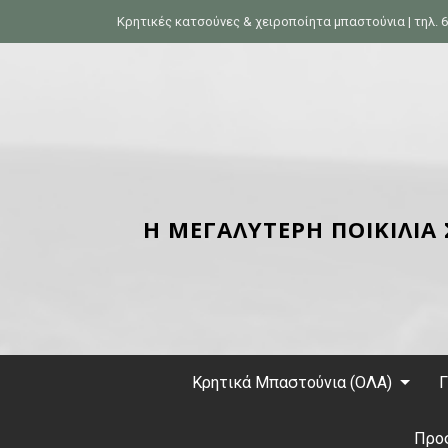
S
Κρητικές κατσούνες & χειροποίητα μπαστούνια | τηλ. 6
k
i
p
t
o
c
o
n
Η ΜΕΓΑΛΥΤΕΡΗ ΠΟΙΚΙΛΙΑ
t
e
n
t
Κρητικά Μπαστούνια (ΟΛΑ)
Γ
Προ