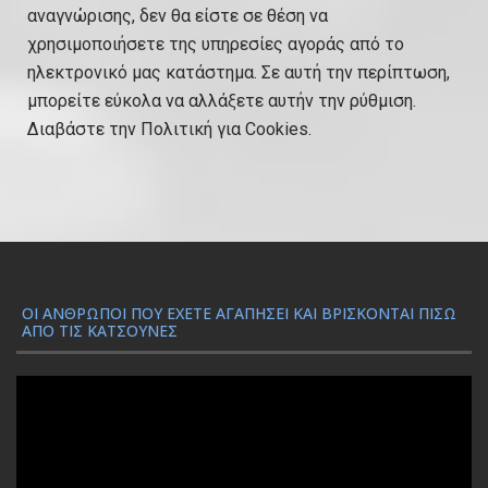
αναγνώρισης, δεν θα είστε σε θέση να
χρησιμοποιήσετε της υπηρεσίες αγοράς από το
ηλεκτρονικό μας κατάστημα. Σε αυτή την περίπτωση,
μπορείτε εύκολα να αλλάξετε αυτήν την ρύθμιση.
Διαβάστε την Πολιτική για Cookies.
ΟΙ ΆΝΘΡΩΠΟΙ ΠΟΥ ΈΧΕΤΕ ΑΓΑΠΉΣΕΙ ΚΑΙ ΒΡΊΣΚΟΝΤΑΙ ΠΊΣΩ
ΑΠΌ ΤΙΣ ΚΑΤΣΟΎΝΕΣ
Π
ρ
ό
γ