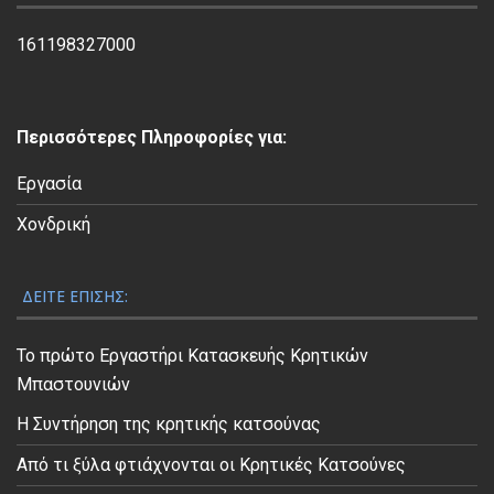
Β
ί
161198327000
ν
τ
ε
Περισσότερες Πληροφορίες για:
ο
Εργασία
Χονδρική
ΔΕΊΤΕ ΕΠΊΣΗΣ:
Το πρώτο Εργαστήρι Κατασκευής Κρητικών
Μπαστουνιών
Η Συντήρηση της κρητικής κατσούνας
Από τι ξύλα φτιάχνονται οι Κρητικές Κατσούνες