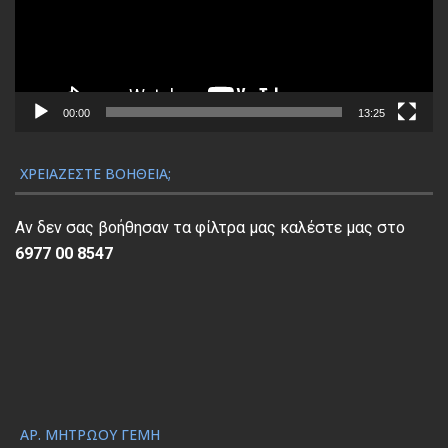
ρ
α
μ
μ
α
00:00
13:25
Α
ν
ΧΡΕΙΆΖΕΣΤΕ ΒΟΉΘΕΙΑ;
α
π
Αν δεν σας βοήθησαν τα φίλτρα μας καλέστε μας στο
α
6977 00 8547
ρ
α
γ
ω
γ
ή
ς
ΑΡ. ΜΗΤΡΏΟΥ ΓΕΜΗ